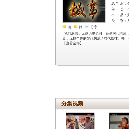
总 导 演：
年 份：20
出 品：
类 别：
顶
踩
分享
我们深信：无论历史长河，还是时代洪流
史，无数个体的梦想构成了时代旋律。每一
【
查看全部
】
分集视频