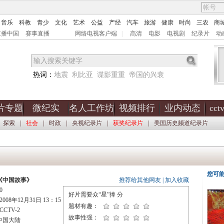
音乐
科教
青少
文化
艺术
公益
产经
汽车
旅游
健康
时尚
三农
商
直播中国
赛事直播
网络电视客户端
|
高清
电影
电视剧
纪录片
动
热词：
地震
利比亚
谍影重重
帝国的兴衰
片专题
微纪实
名人工作坊
视频排行
业内动态
cc
探索
|
社会
|
时政
|
央视纪录片
|
获奖纪录片
|
美国历史频道纪录片
您可
《中国故事》
推荐给其他网友
|
加入收藏
0
好片需要众“星”捧
分
08年12月31日 13：15
题材有趣：
CTV-2
故事性强：
中国大陆