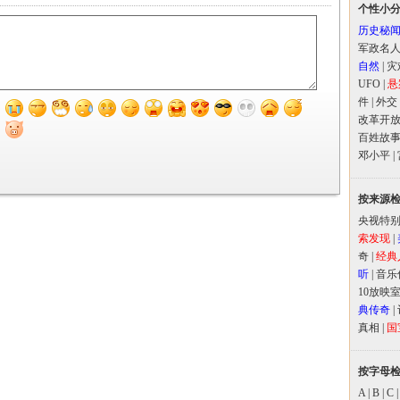
个性小
历史秘
军政名
自然
|
灾
UFO
|
悬
件
|
外交
改革开
百姓故
邓小平
|
按来源
央视特
索发现
|
奇
|
经典
听
|
音乐
10放映
典传奇
|
真相
|
国
按字母
A
|
B
|
C