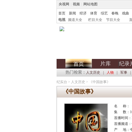
央视网
|
视频
|
网站地图
首页
新闻
经济
体育
综艺
春晚
戏曲
电视
频道大全
栏目大全
节目大全
片库
纪录
首页
热门检索：
人文历史
|
人物
|
军事
|
纪实台
>
人文历史
>
《中国故事》
《中国故事》
名 称：
集 数：1
首播时间：20
首播频道：C
产 地：