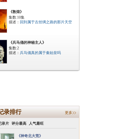
《敦煌》
集数:10集
描述：
回到属于古丝绸之路的那片天空
《兵马俑的神秘主人》
集数:2
描述：
兵马俑真的属于秦始皇吗
纪录排行
更多
纪录片
评分最高
人气最旺
《神奇北大荒》