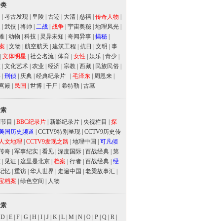
分类
闻
|
考古发现
|
皇陵
|
古迹
|
大清
|
慈禧
|
传奇人物
|
人
|
武侠
|
将帅
|
二战
|
战争
|
宇宙奥秘
|
地理风光
|
难
|
动物
|
科技
|
灵异未知
|
奇闻异事
|
揭秘
|
案
|
文物
|
航空航天
|
建筑工程
|
抗日
|
文明
|
事
|
文体明星
|
社会名流
|
体育
|
女性
|
娱乐
|
青少
|
放
|
文化艺术
|
农业
|
经济
|
宗教
|
西藏
|
民族民俗
|
事
|
刑侦
|
庆典
|
经典纪录片
|
毛泽东
|
周恩来
|
宫殿
|
民国
|
世博
|
干尸
|
希特勒
|
古墓
检索
别节目
|
BBC纪录片
|
新影纪录片
|
央视栏目
|
探
美国历史频道
|
CCTV9特别呈现
|
CCTV9历史传
人文地理
|
CCTV9发现之路
|
地理中国
|
可凡倾
传奇
|
军事纪实
|
看见
|
深度国际
|
百战经典
|
第
室
|
见证
|
这里是北京
|
档案
|
行者
|
百战经典
|
经
记忆
|
重访
|
华人世界
|
走遍中国
|
老梁故事汇
|
宝档案
|
绿色空间
|
人物
检索
|
D
|
E
|
F
|
G
|
H
|
I
|
J
|
K
|
L
|
M
|
N
|
O
|
P
|
Q
|
R
|