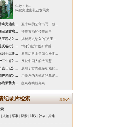
集数：1集
揭秘完达山乳业发展史
奇完达山...
五十年的坚守书写一段...
宝酒古窖...
神奇古酒的传奇故事
宝秘方》...
揭秘历史悠久的“八宝...
氏秘方》...
“陈氏秘方”创新背后...
月十五闹...
看看历史上是怎么样闹...
二生肖》...
反映中国人的大智慧
宫日记》...
展现子宫内生命初始的...
声档案》...
用快乐的方式讲述马老...
晚新势力...
盘点春晚新亮点
清纪录片检索
更多
检索
史
|
人物
|
军事
|
探索
|
时政
|
社会
|
其他