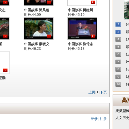
安志
中国故事 郭凤莲
中国故事 樊建川
时长:44:09
时长:45:19
《传
2
《国
3
《八
4
哲
中国故事 廖晓义
中国故事 柳传志
《陈
5
时长:46:23
时长:46:13
《正
6
《十
7
《子
8
《相
9
亚勤
《春
10
上页
|
1
|
下页
高
按类型
人文历
登录
|
注册