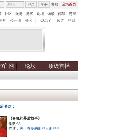
客服
设为首页
登录
注册
城
社区
微博
博客
论坛
访谈
邮箱
游戏
画片
公开课
播客
|
CCTV
频道
栏目
tv9官网
论坛
顶级首播
能还喜欢：
《春晚的幕后故事》
集数:33
描述：
关于春晚的那些人那些事