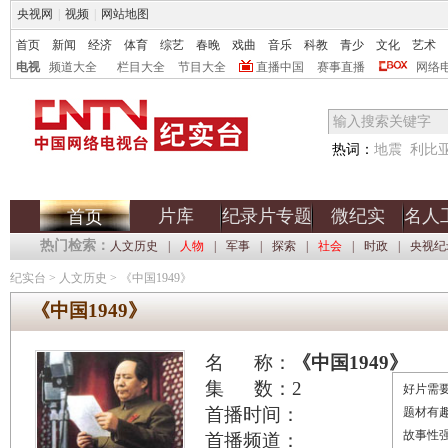
央视网
|
视频
|
网站地图
首页
新闻
经济
体育
综艺
春晚
戏曲
音乐
科教
青少
文化
艺术
电视
频道大全
栏目大全
节目大全
直播中国
赛事直播
网络
热词：
地震
利比
片库
纪录片专题
微纪实
名人
首页
热门检索：
人文历史
|
人物
|
军事
|
探索
|
社会
|
时政
|
央视纪
纪实台
>
人文历史
>
《中国1949》
《中国1949》
名 称：
《中国1949》
集 数：2
好片需要
首播时间：
题材有
故事性
首播频道：