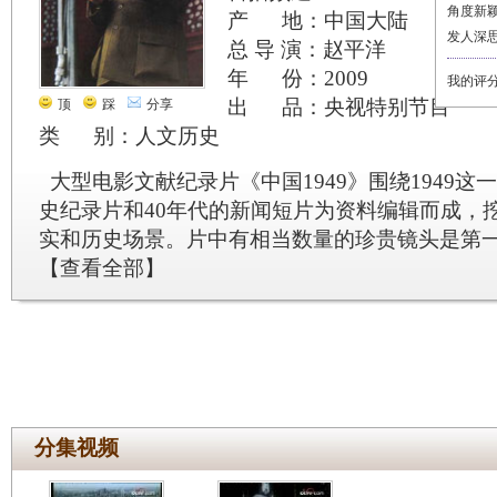
角度新
产 地：中国大陆
发人深
总 导 演：赵平洋
年 份：2009
我的评
出 品：央视特别节目
顶
踩
分享
类 别：人文历史
大型电影文献纪录片《中国1949》围绕1949
史纪录片和40年代的新闻短片为资料编辑而成，
实和历史场景。片中有相当数量的珍贵镜头是第
【
查看全部
】
分集视频