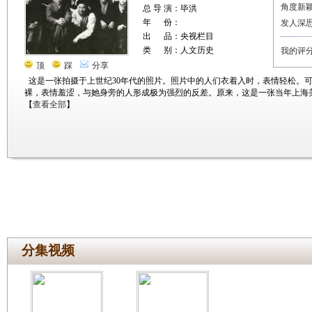
角度新
总 导 演：毕洪
年 份：
发人深
出 品：央视栏目
类 别：人文历史
我的评
顶
踩
分享
这是一张拍摄于上世纪30年代的照片。照片中的人们衣着入时，表情轻松。
裸，表情羞涩，与她身旁的人形成极为强烈的反差。原来，这是一张当年上海
【
查看全部
】
分集视频