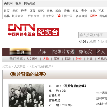
央视网
|
视频
|
网站地图
首页
新闻
经济
体育
综艺
春晚
戏曲
音乐
科教
青少
文化
艺术
电视
频道大全
栏目大全
节目大全
直播中国
赛事直播
网络
热词：
地震
利比
片库
纪录片专题
微纪实
名人
首页
热门检索：
人文历史
|
人物
|
军事
|
探索
|
社会
|
时政
|
央视纪
纪实台
>
人文历史
>
《照片背后的故事》
《照片背后的故事》
名 称：
《照片背后的故事》
集 数：2集
好片需要
首播时间：
题材有
首播频道：
故事性
产 地：中国大陆