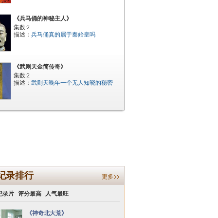
《兵马俑的神秘主人》
集数:2
描述：
兵马俑真的属于秦始皇吗
《武则天金简传奇》
集数:2
描述：
武则天晚年一个无人知晓的秘密
纪录排行
更多
纪录片
评分最高
人气最旺
《神奇北大荒》