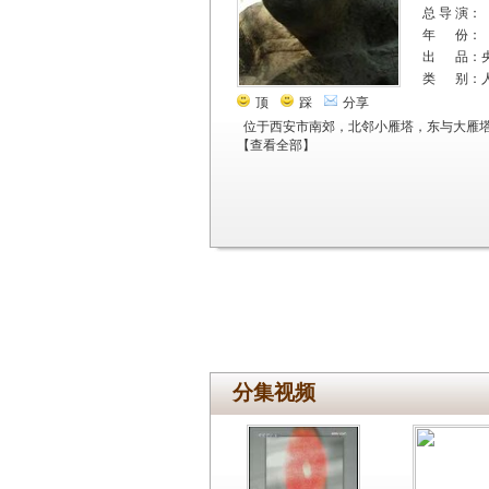
总 导 演：
年 份：
出 品：
类 别：
顶
踩
分享
位于西安市南郊，北邻小雁塔，东与大雁
【
查看全部
】
分集视频