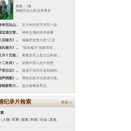
集数：1集
揭秘完达山乳业发展史
奇完达山...
五十年的坚守书写一段...
宝酒古窖...
神奇古酒的传奇故事
宝秘方》...
揭秘历史悠久的“八宝...
氏秘方》...
“陈氏秘方”创新背后...
月十五闹...
看看历史上是怎么样闹...
二生肖》...
反映中国人的大智慧
宫日记》...
展现子宫内生命初始的...
声档案》...
用快乐的方式讲述马老...
晚新势力...
盘点春晚新亮点
清纪录片检索
更多
检索
史
|
人物
|
军事
|
探索
|
时政
|
社会
|
其他