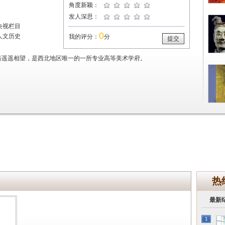
角度新颖：
发人深思：
央视栏目
0
人文历史
我的评分：
分
提交
塔遥遥相望，是西北地区唯一的一所专业高等美术学府。
热
最新
1