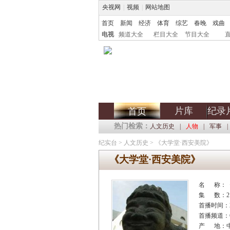
央视网
|
视频
|
网站地图
首页
新闻
经济
体育
综艺
春晚
戏曲
电视
频道大全
栏目大全
节目大全
片库
纪录
首页
热门检索：
人文历史
|
人物
|
军事
|
纪实台
>
人文历史
>
《大学堂·西安美院》
《大学堂·西安美院》
名 称：
集 数：2
首播时间：2
首播频道：C
产 地：