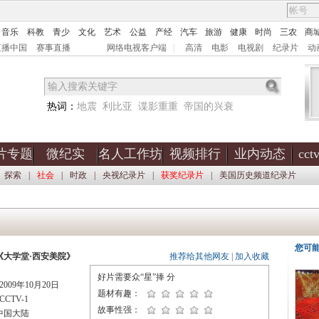
音乐
科教
青少
文化
艺术
公益
产经
汽车
旅游
健康
时尚
三农
商
直播中国
赛事直播
网络电视客户端
|
高清
电影
电视剧
纪录片
动
热词：
地震
利比亚
谍影重重
帝国的兴衰
片专题
微纪实
名人工作坊
视频排行
业内动态
cc
探索
|
社会
|
时政
|
央视纪录片
|
获奖纪录片
|
美国历史频道纪录片
您可
《大学堂·西安美院》
推荐给其他网友
|
加入收藏
好片需要众“星”捧
分
009年10月20日
题材有趣：
CTV-1
故事性强：
中国大陆