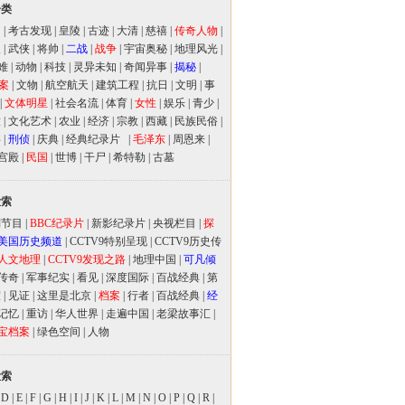
分类
闻
|
考古发现
|
皇陵
|
古迹
|
大清
|
慈禧
|
传奇人物
|
人
|
武侠
|
将帅
|
二战
|
战争
|
宇宙奥秘
|
地理风光
|
难
|
动物
|
科技
|
灵异未知
|
奇闻异事
|
揭秘
|
案
|
文物
|
航空航天
|
建筑工程
|
抗日
|
文明
|
事
|
文体明星
|
社会名流
|
体育
|
女性
|
娱乐
|
青少
|
放
|
文化艺术
|
农业
|
经济
|
宗教
|
西藏
|
民族民俗
|
事
|
刑侦
|
庆典
|
经典纪录片
|
毛泽东
|
周恩来
|
宫殿
|
民国
|
世博
|
干尸
|
希特勒
|
古墓
检索
别节目
|
BBC纪录片
|
新影纪录片
|
央视栏目
|
探
美国历史频道
|
CCTV9特别呈现
|
CCTV9历史传
人文地理
|
CCTV9发现之路
|
地理中国
|
可凡倾
传奇
|
军事纪实
|
看见
|
深度国际
|
百战经典
|
第
室
|
见证
|
这里是北京
|
档案
|
行者
|
百战经典
|
经
记忆
|
重访
|
华人世界
|
走遍中国
|
老梁故事汇
|
宝档案
|
绿色空间
|
人物
检索
|
D
|
E
|
F
|
G
|
H
|
I
|
J
|
K
|
L
|
M
|
N
|
O
|
P
|
Q
|
R
|