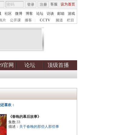
客服
设为首页
登录
注册
城
社区
微博
博客
论坛
访谈
邮箱
游戏
画片
公开课
播客
|
CCTV
频道
栏目
tv9官网
论坛
顶级首播
能还喜欢：
《春晚的幕后故事》
集数:33
描述：
关于春晚的那些人那些事