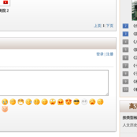
院 2
上页
|
1
|
下页
《传
2
《国
3
《八
4
《陈
5
登录
|
注册
《正
6
《十
7
《子
8
《相
9
《春
10
高
按类型
人文历