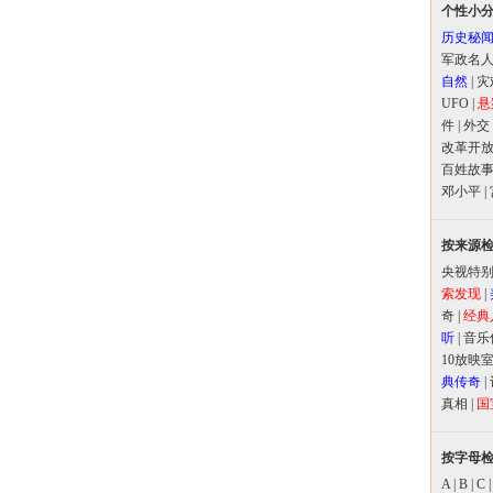
个性小
历史秘
军政名
自然
|
灾
UFO
|
悬
件
|
外交
改革开
百姓故
邓小平
|
按来源
央视特
索发现
|
奇
|
经典
听
|
音乐
10放映
典传奇
|
真相
|
国
按字母
A
|
B
|
C