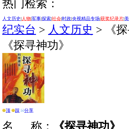
热门检索：
人文历史
|
人物
|
军事
|
探索
|
社会
|
时政
|
央视精品专场
|
获奖纪录片
|
美
纪实台
>
人文历史
>
《探
《探寻神功》
顶
踩
分享
名 称：
《探寻神功》