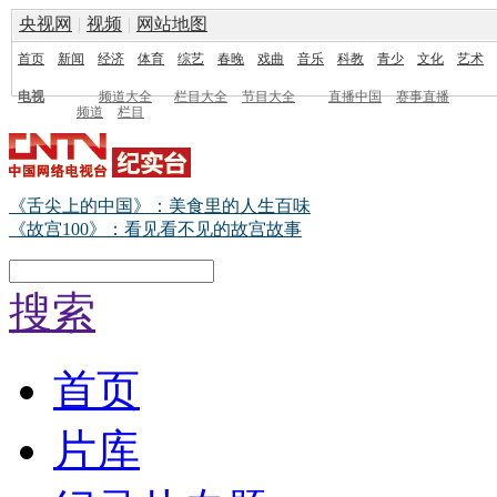
央视网
|
视频
|
网站地图
首页
新闻
经济
体育
综艺
春晚
戏曲
音乐
科教
青少
文化
艺术
电视
频道大全
栏目大全
节目大全
直播中国
赛事直播
频道
栏目
《舌尖上的中国》：美食里的人生百味
《故宫100》：看见看不见的故宫故事
搜索
首页
片库