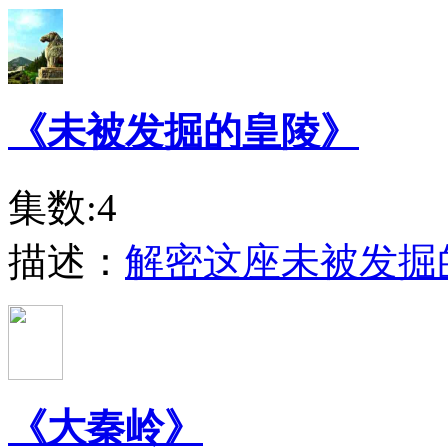
《未被发掘的皇陵》
集数:4
描述：
解密这座未被发掘
《大秦岭》