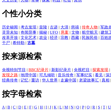
人文历史
|
人物
|
军事
|
探索
|
时政
|
社会
|
其他
个性小分类
历史秘闻
|
考古发现
|
皇陵
|
古迹
|
大清
|
慈禧
|
传奇人物
|
军政
灵异未知
|
奇闻异事
|
揭秘
|
UFO
|
悬案
|
文物
|
航空航天
|
建筑
改革开放
|
文化艺术
|
农业
|
经济
|
宗教
|
西藏
|
民族民俗
|
百姓
干尸
|
希特勒
|
古墓
按来源检索
央视特别节目
|
BBC纪录片
|
新影纪录片
|
央视栏目
|
探索发现
|
发现之路
|
地理中国
|
可凡倾听
|
音乐传奇
|
军事纪实
|
看见
|
深
经典传奇
|
记忆
|
重访
|
华人世界
|
走遍中国
|
老梁故事汇
|
真相
按字母检索
A
|
B
|
C
|
D
|
E
|
F
|
G
|
H
|
I
|
J
|
K
|
L
|
M
|
N
|
O
|
P
|
Q
|
R
|
S
|
T
|
U