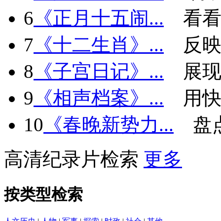
6
《正月十五闹...
看看
7
《十二生肖》...
反
8
《子宫日记》...
展现
9
《相声档案》...
用快
10
《春晚新势力...
盘
高清纪录片检索
更多
按类型检索