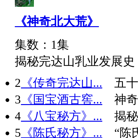
《神奇北大荒》
集数：1集
揭秘完达山乳业发展史
2
《传奇完达山...
五十
3
《国宝酒古窖...
神
4
《八宝秘方》...
揭秘
5
《陈氏秘方》...
“陈