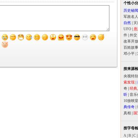
个性小
历史秘
军政名
自然
|
灾
UFO
|
悬
件
|
外交
改革开
百姓故
邓小平
|
按来源
央视特
索发现
|
奇
|
经典
听
|
音乐
10放映
典传奇
|
真相
|
国
按字母
A
|
B
|
C