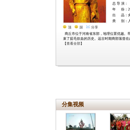
总 导 演：
年 份：20
出 品：
类 别：
顶
踩
分享
商丘市位于河南省东部，地理位置优越。
束了茹毛饮血的历史。远古时期商部落曾在
【
查看全部
】
分集视频