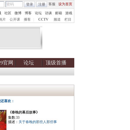
客服
设为首页
登录
注册
城
社区
微博
博客
论坛
访谈
邮箱
游戏
画片
公开课
播客
|
CCTV
频道
栏目
tv9官网
论坛
顶级首播
能还喜欢：
《春晚的幕后故事》
集数:33
描述：
关于春晚的那些人那些事