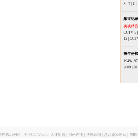
S
|
T
|
U
|
频道纪
央视精
CCTV-5
12
|
CCT
按年份
1949-197
2009
|
20
央电视台网站
|
关于CCTV.com
|
人才招聘
|
网站声明
|
法律顾问
|
总台总经理室
|
帮助