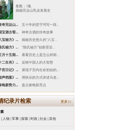
集数：1集
揭秘完达山乳业发展史
奇完达山...
五十年的坚守书写一段...
宝酒古窖...
神奇古酒的传奇故事
宝秘方》...
揭秘历史悠久的“八宝...
氏秘方》...
“陈氏秘方”创新背后...
月十五闹...
看看历史上是怎么样闹...
二生肖》...
反映中国人的大智慧
宫日记》...
展现子宫内生命初始的...
声档案》...
用快乐的方式讲述马老...
晚新势力...
盘点春晚新亮点
清纪录片检索
更多
检索
史
|
人物
|
军事
|
探索
|
时政
|
社会
|
其他