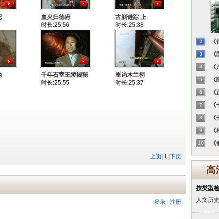
记
血火归德府
古刹谜踪 上
时长:25:56
时长:25:38
《传
2
《国
3
《八
4
地
千年石室王陵揭秘
重访木兰祠
《陈
5
时长:25:55
时长:25:37
《正
6
《十
7
《子
8
《相
9
《春
10
上页
|
1
|
下页
高
按类型
人文历
登录
|
注册