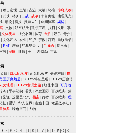
分类
闻
|
考古发现
|
皇陵
|
古迹
|
大清
|
慈禧
|
传奇人物
|
人
|
武侠
|
将帅
|
二战
|
战争
|
宇宙奥秘
|
地理风光
|
难
|
动物
|
科技
|
灵异未知
|
奇闻异事
|
揭秘
|
案
|
文物
|
航空航天
|
建筑工程
|
抗日
|
文明
|
事
|
文体明星
|
社会名流
|
体育
|
女性
|
娱乐
|
青少
|
放
|
文化艺术
|
农业
|
经济
|
宗教
|
西藏
|
民族民俗
|
事
|
刑侦
|
庆典
|
经典纪录片
|
毛泽东
|
周恩来
|
宫殿
|
民国
|
世博
|
干尸
|
希特勒
|
古墓
检索
别节目
|
BBC纪录片
|
新影纪录片
|
央视栏目
|
探
美国历史频道
|
CCTV9特别呈现
|
CCTV9历史传
人文地理
|
CCTV9发现之路
|
地理中国
|
可凡倾
传奇
|
军事纪实
|
看见
|
深度国际
|
百战经典
|
第
室
|
见证
|
这里是北京
|
档案
|
行者
|
百战经典
|
经
记忆
|
重访
|
华人世界
|
走遍中国
|
老梁故事汇
|
宝档案
|
绿色空间
|
人物
检索
|
D
|
E
|
F
|
G
|
H
|
I
|
J
|
K
|
L
|
M
|
N
|
O
|
P
|
Q
|
R
|