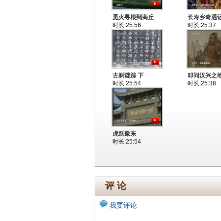
觅火寻根到商丘
长寿乡奇遇
时长:25:56
时长:25:37
古刹谜踪 下
叩问汉兴之
时长:25:54
时长:25:38
虎跃豫东
时长:25:54
评 论
我要评论