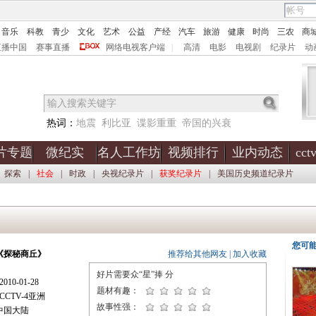
音乐
科教
青少
文化
艺术
公益
产经
汽车
旅游
健康
时尚
三农
商
直播中国
赛事直播
网络电视客户端
|
高清
电影
电视剧
纪录片
动
热词：
地震
利比亚
谍影重重
帝国的兴衰
片专题
微纪实
名人工作坊
视频排行
业内动态
cc
探索
|
社会
|
时政
|
央视纪录片
|
获奖纪录片
|
美国历史频道纪录片
您可
《探秘商丘》
推荐给其他网友
|
加入收藏
好片需要众“星”捧
分
10-01-28
题材有趣：
CTV-4亚洲
故事性强：
中国大陆