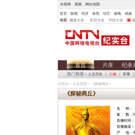
央视网
|
视频
|
网站地图
首页
新闻
经济
体育
综艺
春晚
戏曲
电视
频道大全
栏目大全
节目大全
片库
纪录
首页
热门检索：
人文历史
|
人物
|
军事
|
纪实台
>
人文历史
>
《探秘商丘》
《探秘商丘》
名 称：
集 数：9
首播时间：20
首播频道：C
产 地：