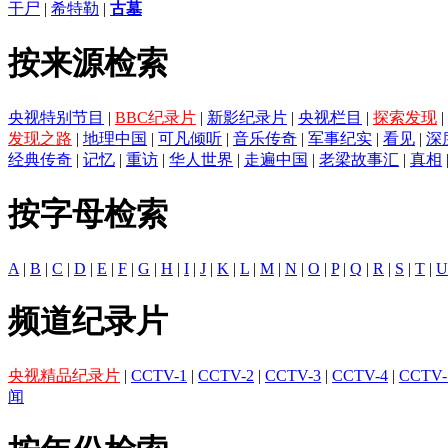
干尸
|
希特勒
|
古墓
按来源检索
央视特别节目
|
BBC纪录片
|
新影纪录片
|
央视栏目
|
探索发现
|
发现之路
|
地理中国
|
可凡倾听
|
音乐传奇
|
军事纪实
|
看见
|
深
经典传奇
|
记忆
|
重访
|
华人世界
|
走遍中国
|
老梁故事汇
|
真相
按字母检索
A
|
B
|
C
|
D
|
E
|
F
|
G
|
H
|
I
|
J
|
K
|
L
|
M
|
N
|
O
|
P
|
Q
|
R
|
S
|
T
|
U
频道纪录片
央视精品纪录片
|
CCTV-1
|
CCTV-2
|
CCTV-3
|
CCTV-4
|
CCTV-
闻