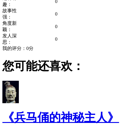
0
趣：
故事性
0
强：
角度新
0
颖：
发人深
0
思：
我的评分：
0
分
您可能还喜欢：
《兵马俑的神秘主人》