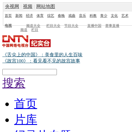
央视网
|
视频
|
网站地图
首页
新闻
经济
体育
综艺
春晚
戏曲
音乐
科教
青少
文化
艺术
电视
频道大全
栏目大全
节目大全
直播中国
赛事直播
频道
栏目
《舌尖上的中国》：美食里的人生百味
《故宫100》：看见看不见的故宫故事
搜索
首页
片库