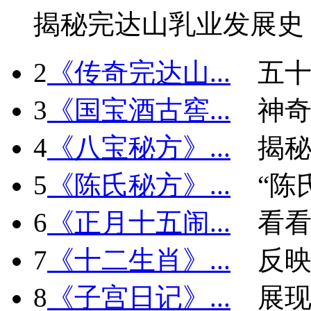
揭秘完达山乳业发展史
2
《传奇完达山...
五十
3
《国宝酒古窖...
神
4
《八宝秘方》...
揭秘
5
《陈氏秘方》...
“陈
6
《正月十五闹...
看看
7
《十二生肖》...
反
8
《子宫日记》...
展现