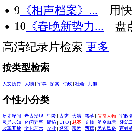
9
《相声档案》...
用快
10
《春晚新势力...
盘
高清纪录片检索
更多
按类型检索
人文历史
|
人物
|
军事
|
探索
|
时政
|
社会
|
其他
个性小分类
历史秘闻
|
考古发现
|
皇陵
|
古迹
|
大清
|
慈禧
|
传奇人物
|
军政
灵异未知
|
奇闻异事
|
揭秘
|
UFO
|
悬案
|
文物
|
航空航天
|
建筑
改革开放
|
文化艺术
|
农业
|
经济
|
宗教
|
西藏
|
民族民俗
|
百姓