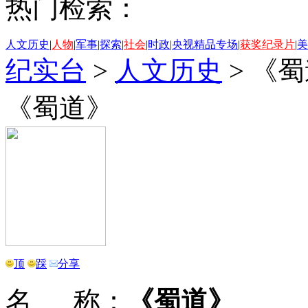
热门检索：
人文历史
|
人物
|
军事
|
探索
|
社会
|
时政
|
央视精品专场
|
获奖纪录片
|
美
纪实台
>
人文历史
>
《蜀
《蜀道》
顶
踩
分享
名 称：
《蜀道》