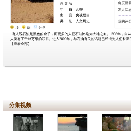
角度新
总 导 演：
年 份：2009
发人深
出 品：央视栏目
类 别：人文历史
我的评
顶
踩
分享
有人说石油是黑色的金子，而更多的人把石油比喻为大地之血。1908年，自
人类有了千丝万缕的联系。进入2009年，与石油有关的话题已经成为人们长
【
查看全部
】
分集视频