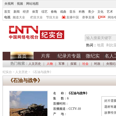
央视网
|
视频
|
网站地图
首页
新闻
经济
体育
综艺
春晚
戏曲
音乐
科教
青少
文化
艺术
电视
频道大全
栏目大全
节目大全
直播中国
赛事直播
网络
热词：
地震
利比
片库
纪录片专题
微纪实
名人
首页
热门检索：
人文历史
|
人物
|
军事
|
探索
|
社会
|
时政
|
央视纪
纪实台
>
人文历史
>
《石油与战争》
《石油与战争》
名 称：
《石油与战争》
集 数：6
好片需要
首播时间：
题材有
首播频道：CCTV-10
故事性
产 地：