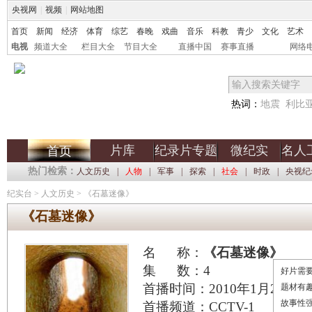
央视网
|
视频
|
网站地图
首页
新闻
经济
体育
综艺
春晚
戏曲
音乐
科教
青少
文化
艺术
电视
频道大全
栏目大全
节目大全
直播中国
赛事直播
网络
热词：
地震
利比
片库
纪录片专题
微纪实
名人
首页
热门检索：
人文历史
|
人物
|
军事
|
探索
|
社会
|
时政
|
央视纪
纪实台
>
人文历史
>
《石墓迷像》
《石墓迷像》
名 称：
《石墓迷像》
集 数：4
好片需要
首播时间：2010年1月26日 21
题材有
故事性
首播频道：CCTV-1