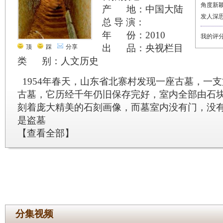
角度新
产 地：中国大陆
发人深
总 导 演：
年 份：2010
我的评
出 品：央视栏目
顶
踩
分享
类 别：人文历史
1954年春天，山东省北寨村发现一座古墓，一
古墓，它历经千年仍旧保存完好，室内全部由石
刻着庞大精美的石刻画像，而墓室内没有门，没
是盗墓
【
查看全部
】
分集视频