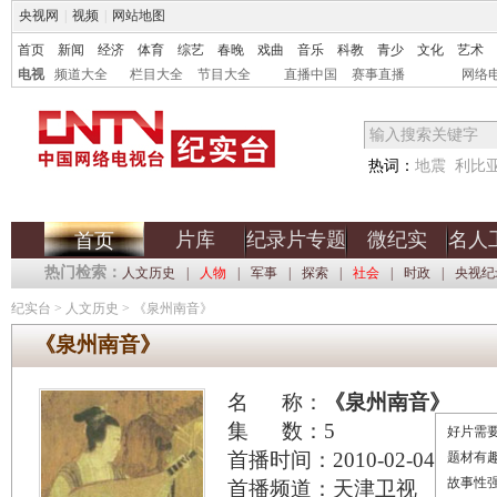
央视网
|
视频
|
网站地图
首页
新闻
经济
体育
综艺
春晚
戏曲
音乐
科教
青少
文化
艺术
电视
频道大全
栏目大全
节目大全
直播中国
赛事直播
网络
热词：
地震
利比
片库
纪录片专题
微纪实
名人
首页
热门检索：
人文历史
|
人物
|
军事
|
探索
|
社会
|
时政
|
央视纪
纪实台
>
人文历史
>
《泉州南音》
《泉州南音》
名 称：
《泉州南音》
集 数：5
好片需要
首播时间：2010-02-04
题材有
故事性
首播频道：天津卫视