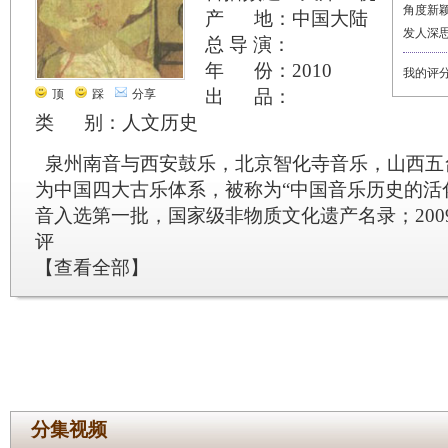
角度新
产 地：中国大陆
发人深
总 导 演：
年 份：2010
我的评
出 品：
顶
踩
分享
类 别：人文历史
泉州南音与西安鼓乐，北京智化寺音乐，山西五
为中国四大古乐体系，被称为“中国音乐历史的活化
音入选第一批，国家级非物质文化遗产名录；200
评
【
查看全部
】
分集视频