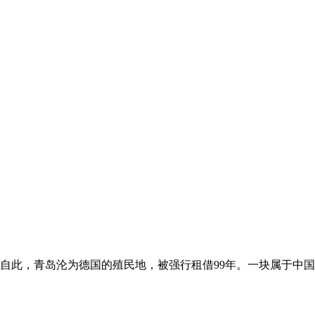
州湾，自此，青岛沦为德国的殖民地，被强行租借99年。一块属于