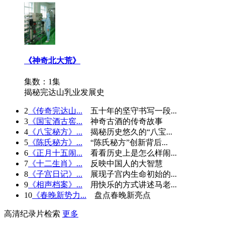
《神奇北大荒》
集数：1集
揭秘完达山乳业发展史
2
《传奇完达山...
五十年的坚守书写一段...
3
《国宝酒古窖...
神奇古酒的传奇故事
4
《八宝秘方》...
揭秘历史悠久的“八宝...
5
《陈氏秘方》...
“陈氏秘方”创新背后...
6
《正月十五闹...
看看历史上是怎么样闹...
7
《十二生肖》...
反映中国人的大智慧
8
《子宫日记》...
展现子宫内生命初始的...
9
《相声档案》...
用快乐的方式讲述马老...
10
《春晚新势力...
盘点春晚新亮点
高清纪录片检索
更多