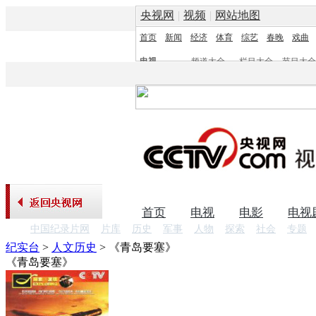
央视网
|
视频
|
网站地图
首页
新闻
经济
体育
综艺
春晚
戏曲
电视
频道大全
栏目大全
节目大全
频道
栏目
首页
电视
电影
电视
中国纪录片网
片库
历史
军事
人物
探索
社会
专题
纪实台
>
人文历史
>
《青岛要塞》
《青岛要塞》