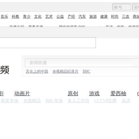
音乐
科教
青少
文化
艺术
公益
产经
汽车
旅游
健康
时尚
三农
商
直播中国
赛事直播
网络电视客户端
|
高清
电影
电视
舌尖上的中国
央视精品纪录片
BBC
剧
动画片
纪录片
原创
游戏
爱西柚
获奖专场
央视精品
BBC专场
名人工作坊
CCTV9官网
高清