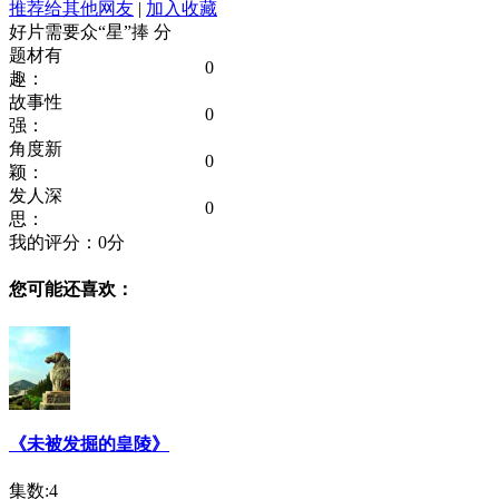
推荐给其他网友
|
加入收藏
好片需要众“星”捧
分
题材有
0
趣：
故事性
0
强：
角度新
0
颖：
发人深
0
思：
我的评分：
0
分
您可能还喜欢：
《未被发掘的皇陵》
集数:4