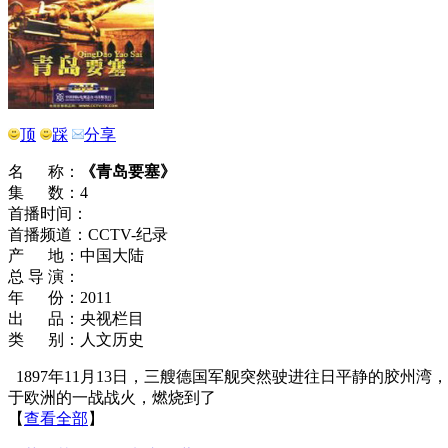
顶
踩
分享
名 称：
《青岛要塞》
集 数：4
首播时间：
首播频道：CCTV-纪录
产 地：中国大陆
总 导 演：
年 份：2011
出 品：央视栏目
类 别：人文历史
1897年11月13日，三艘德国军舰突然驶进往日平静的胶
于欧洲的一战战火，燃烧到了
【
查看全部
】