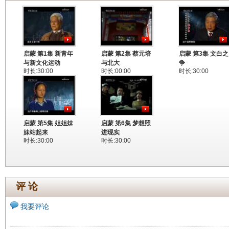
启蒙 第1集 新青年
启蒙 第2集 蔡元培
启蒙 第3集 文白之
与新文化运动
与北大
争
时长:30:00
时长:00:00
时长:30:00
启蒙 第5集 姐姐妹
启蒙 第6集 梦想照
妹站起来
进现实
时长:30:00
时长:30:00
评 论
我要评论