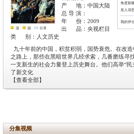
角度新
产 地：中国大陆
发人深
总 导 演：
年 份：2009
我的评
出 品：央视栏目
顶
踩
分享
类 别：人文历史
九十年前的中国，积贫积弱，国势衰危。在改造
之路上，那些在黑暗世界几经求索，几番磨练寻
一支新生的社会力量登上历史舞台。他们高举“民
了新文化
【
查看全部
】
分集视频