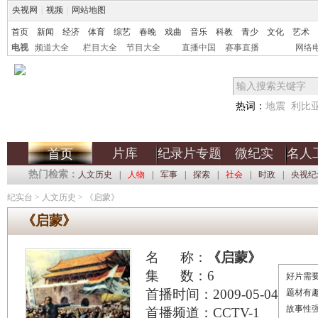
央视网
|
视频
|
网站地图
首页
新闻
经济
体育
综艺
春晚
戏曲
音乐
科教
青少
文化
艺术
电视
频道大全
栏目大全
节目大全
直播中国
赛事直播
网络
热词：
地震
利比
片库
纪录片专题
微纪实
名人
首页
热门检索：
人文历史
|
人物
|
军事
|
探索
|
社会
|
时政
|
央视纪
纪实台
>
人文历史
>
《启蒙》
《启蒙》
名 称：
《启蒙》
集 数：6
好片需要
首播时间：2009-05-04 03:24
题材有
故事性
首播频道：CCTV-1