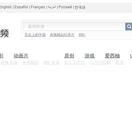
舌尖上的中国
央视精品纪录片
BBC
剧
动画片
纪录片
原创
游戏
爱西柚
获奖专场
央视精品
BBC专场
名人工作坊
CCTV9官网
高清