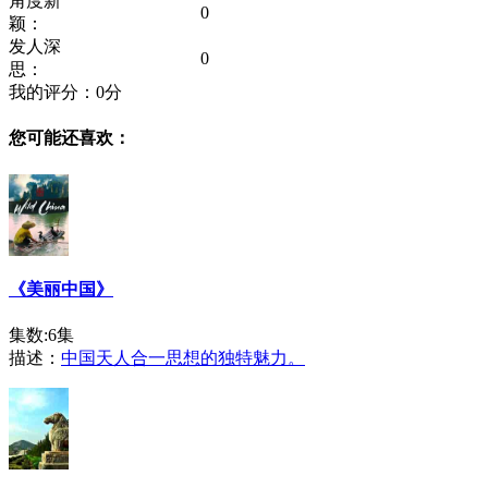
角度新
0
颖：
发人深
0
思：
我的评分：
0
分
您可能还喜欢：
《美丽中国》
集数:6集
描述：
中国天人合一思想的独特魅力。