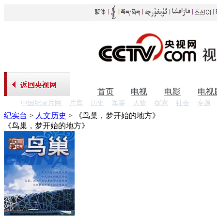
首页
电视
电影
电视
中国纪录片网
片库
历史
军事
人物
探索
社会
专题
纪实台
>
人文历史
>
《鸟巢，梦开始的地方》
《鸟巢，梦开始的地方》