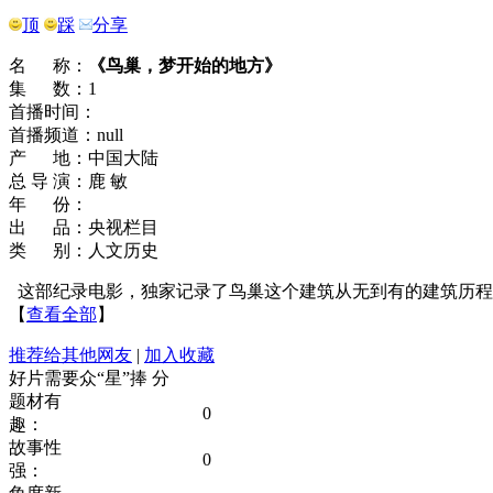
顶
踩
分享
名 称：
《鸟巢，梦开始的地方》
集 数：1
首播时间：
首播频道：null
产 地：中国大陆
总 导 演：鹿 敏
年 份：
出 品：央视栏目
类 别：人文历史
这部纪录电影，独家记录了鸟巢这个建筑从无到有的建筑历程
【
查看全部
】
推荐给其他网友
|
加入收藏
好片需要众“星”捧
分
题材有
0
趣：
故事性
0
强：