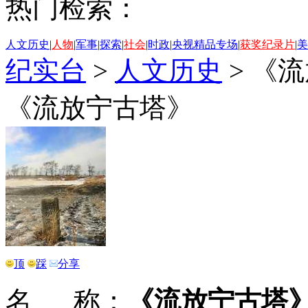
热门检索：
人文历史
|
人物
|
军事
|
探索
|
社会
|
时政
|
央视精品专场
|
获奖纪录片
|
美
纪实台
>
人文历史
>
《流
《流放宁古塔》
顶
踩
分享
名 称：
《流放宁古塔