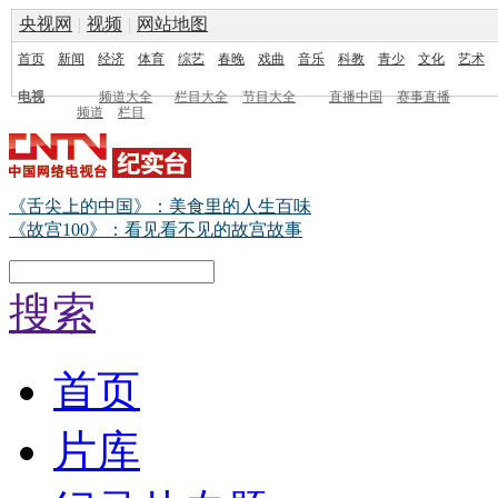
央视网
|
视频
|
网站地图
首页
新闻
经济
体育
综艺
春晚
戏曲
音乐
科教
青少
文化
艺术
电视
频道大全
栏目大全
节目大全
直播中国
赛事直播
频道
栏目
《舌尖上的中国》：美食里的人生百味
《故宫100》：看见看不见的故宫故事
搜索
首页
片库