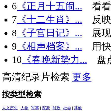
6
《正月十五闹...
看看
7
《十二生肖》...
反
8
《子宫日记》...
展现
9
《相声档案》...
用快
10
《春晚新势力...
盘
高清纪录片检索
更多
按类型检索
人文历史
|
人物
|
军事
|
探索
|
时政
|
社会
|
其他