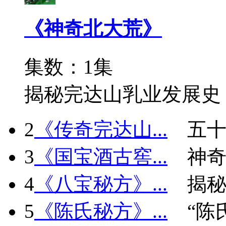
《神奇北大荒》
集数：1集
揭秘完达山乳业发展史
2
《传奇完达山...
五十
3
《国宝酒古窖...
神
4
《八宝秘方》...
揭秘
5
《陈氏秘方》...
“陈