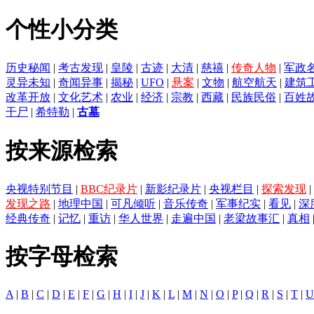
个性小分类
历史秘闻
|
考古发现
|
皇陵
|
古迹
|
大清
|
慈禧
|
传奇人物
|
军政
灵异未知
|
奇闻异事
|
揭秘
|
UFO
|
悬案
|
文物
|
航空航天
|
建筑
改革开放
|
文化艺术
|
农业
|
经济
|
宗教
|
西藏
|
民族民俗
|
百姓
干尸
|
希特勒
|
古墓
按来源检索
央视特别节目
|
BBC纪录片
|
新影纪录片
|
央视栏目
|
探索发现
|
发现之路
|
地理中国
|
可凡倾听
|
音乐传奇
|
军事纪实
|
看见
|
深
经典传奇
|
记忆
|
重访
|
华人世界
|
走遍中国
|
老梁故事汇
|
真相
按字母检索
A
|
B
|
C
|
D
|
E
|
F
|
G
|
H
|
I
|
J
|
K
|
L
|
M
|
N
|
O
|
P
|
Q
|
R
|
S
|
T
|
U