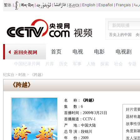
舌尖上的中国
央
首页
电视
电影
电视剧
中国纪录片网
片库
历史
军事
人物
探索
社会
专题
纪实台
>
时政
>
《跨越》
《跨越》
名 称：
《跨越》
集 数：6
好片需要
首播时间：2009年3月21日
题材有
首播频道：CCTV-1
故事性
产 地：中国大陆
角度新
总 导 演：段锦川
年 份：2009
发人深