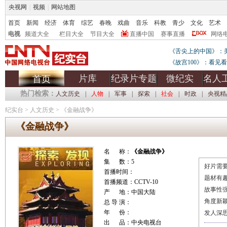
央视网
|
视频
|
网站地图
首页
新闻
经济
体育
综艺
春晚
戏曲
音乐
科教
青少
文化
艺术
电视
频道大全
栏目大全
节目大全
直播中国
赛事直播
网络
《舌尖上的中国》：
《故宫100》：看见
片库
纪录片专题
微纪实
名人
首页
热门检索：
人文历史
|
人物
|
军事
|
探索
|
社会
|
时政
|
央视精
纪实台
>
人文历史
>
《金融战争》
《金融战争》
名 称：
《金融战争》
集 数：5
好片需要
首播时间：
题材有
首播频道：CCTV-10
故事性
产 地：中国大陆
角度新
总 导 演：
年 份：
发人深
出 品：中央电视台