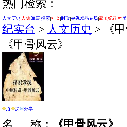
热门检索：
人文历史
|
人物
|
军事
|
探索
|
社会
|
时政
|
央视精品专场
|
获奖纪录片
|
美
纪实台
>
人文历史
>
《甲
《甲骨风云》
顶
踩
分享
名 称：
《甲骨风云》