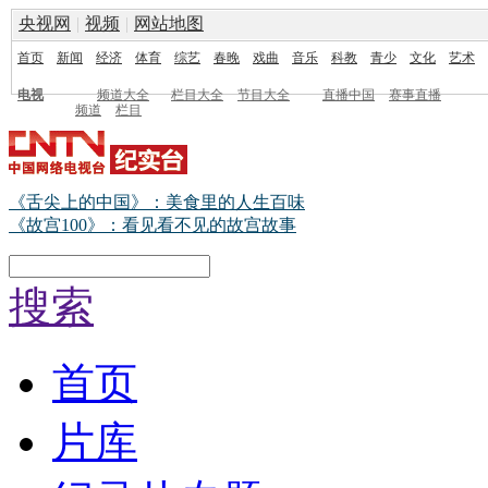
央视网
|
视频
|
网站地图
首页
新闻
经济
体育
综艺
春晚
戏曲
音乐
科教
青少
文化
艺术
电视
频道大全
栏目大全
节目大全
直播中国
赛事直播
频道
栏目
《舌尖上的中国》：美食里的人生百味
《故宫100》：看见看不见的故宫故事
搜索
首页
片库