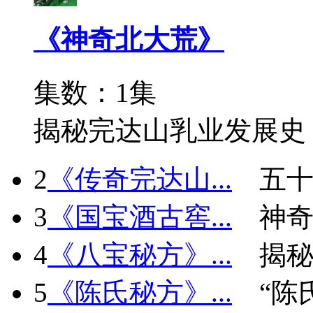
《神奇北大荒》
集数：1集
揭秘完达山乳业发展史
2
《传奇完达山...
五十
3
《国宝酒古窖...
神
4
《八宝秘方》...
揭秘
5
《陈氏秘方》...
“陈