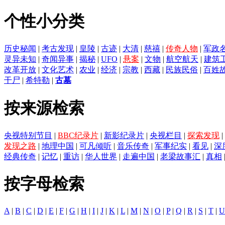
个性小分类
历史秘闻
|
考古发现
|
皇陵
|
古迹
|
大清
|
慈禧
|
传奇人物
|
军政
灵异未知
|
奇闻异事
|
揭秘
|
UFO
|
悬案
|
文物
|
航空航天
|
建筑
改革开放
|
文化艺术
|
农业
|
经济
|
宗教
|
西藏
|
民族民俗
|
百姓
干尸
|
希特勒
|
古墓
按来源检索
央视特别节目
|
BBC纪录片
|
新影纪录片
|
央视栏目
|
探索发现
|
发现之路
|
地理中国
|
可凡倾听
|
音乐传奇
|
军事纪实
|
看见
|
深
经典传奇
|
记忆
|
重访
|
华人世界
|
走遍中国
|
老梁故事汇
|
真相
按字母检索
A
|
B
|
C
|
D
|
E
|
F
|
G
|
H
|
I
|
J
|
K
|
L
|
M
|
N
|
O
|
P
|
Q
|
R
|
S
|
T
|
U