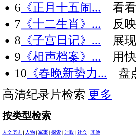
6
《正月十五闹...
看看
7
《十二生肖》...
反
8
《子宫日记》...
展现
9
《相声档案》...
用快
10
《春晚新势力...
盘
高清纪录片检索
更多
按类型检索
人文历史
|
人物
|
军事
|
探索
|
时政
|
社会
|
其他