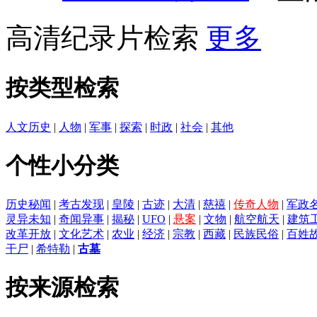
高清纪录片检索
更多
按类型检索
人文历史
|
人物
|
军事
|
探索
|
时政
|
社会
|
其他
个性小分类
历史秘闻
|
考古发现
|
皇陵
|
古迹
|
大清
|
慈禧
|
传奇人物
|
军政
灵异未知
|
奇闻异事
|
揭秘
|
UFO
|
悬案
|
文物
|
航空航天
|
建筑
改革开放
|
文化艺术
|
农业
|
经济
|
宗教
|
西藏
|
民族民俗
|
百姓
干尸
|
希特勒
|
古墓
按来源检索