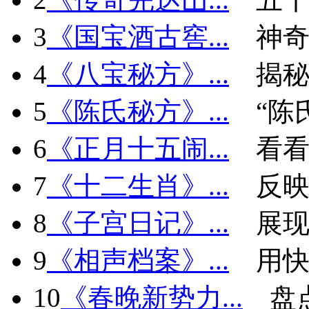
3
《国宝酒古窖...
神
4
《八宝秘方》...
揭秘
5
《陈氏秘方》...
“陈
6
《正月十五闹...
看看
7
《十二生肖》...
反
8
《子宫日记》...
展现
9
《相声档案》...
用快
10
《春晚新势力...
盘