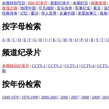
央视特别节目
|
BBC纪录片
|
新影纪录片
|
央视栏目
|
探索发现
|
发现之路
|
地理中国
|
可凡倾听
|
音乐传奇
|
军事纪实
|
看见
|
深
经典传奇
|
记忆
|
重访
|
华人世界
|
走遍中国
|
老梁故事汇
|
真相
按字母检索
A
|
B
|
C
|
D
|
E
|
F
|
G
|
H
|
I
|
J
|
K
|
L
|
M
|
N
|
O
|
P
|
Q
|
R
|
S
|
T
|
U
频道纪录片
央视精品纪录片
|
CCTV-1
|
CCTV-2
|
CCTV-3
|
CCTV-4
|
CCTV-
闻
按年份检索
1949-1978
|
1979-1999
|
2000-2005
|
2006
|
2007
|
2008
|
2009
|
201