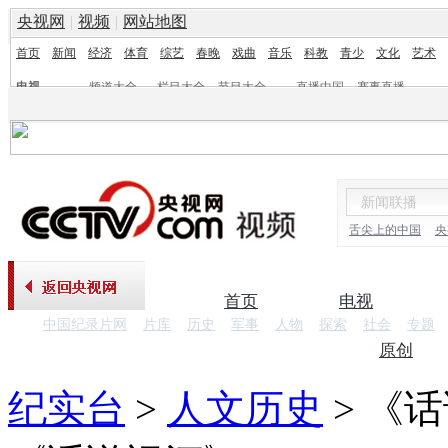
央视网
|
视频
|
网站地图
首页
新闻
经济
体育
综艺
春晚
戏曲
音乐
科教
青少
文化
艺术
电视
频道大全
栏目大全
节目大全
直播中国
赛事直播
频道
栏目
舌尖上的中国
央
首页
电视
中国纪录片网
片库
历史
军事
人物
探索
社会
专题
纪录片
原创
纪实台
>
人文历史
>
《话