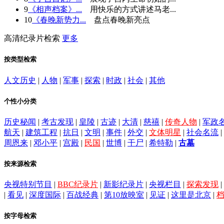
9
《相声档案》...
用快乐的方式讲述马老...
10
《春晚新势力...
盘点春晚新亮点
高清纪录片检索
更多
按类型检索
人文历史
|
人物
|
军事
|
探索
|
时政
|
社会
|
其他
个性小分类
历史秘闻
|
考古发现
|
皇陵
|
古迹
|
大清
|
慈禧
|
传奇人物
|
军政
航天
|
建筑工程
|
抗日
|
文明
|
事件
|
外交
|
文体明星
|
社会名流
|
周恩来
|
邓小平
|
宫殿
|
民国
|
世博
|
干尸
|
希特勒
|
古墓
按来源检索
央视特别节目
|
BBC纪录片
|
新影纪录片
|
央视栏目
|
探索发现
|
|
看见
|
深度国际
|
百战经典
|
第10放映室
|
见证
|
这里是北京
|
按字母检索