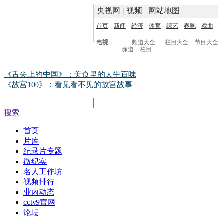
央视网
|
视频
|
网站地图
首页
新闻
经济
体育
综艺
春晚
戏曲
电视
频道大全
栏目大全
节目大全
频道
栏目
《舌尖上的中国》：美食里的人生百味
《故宫100》：看见看不见的故宫故事
搜索
首页
片库
纪录片专题
微纪实
名人工作坊
视频排行
业内动态
cctv9官网
论坛