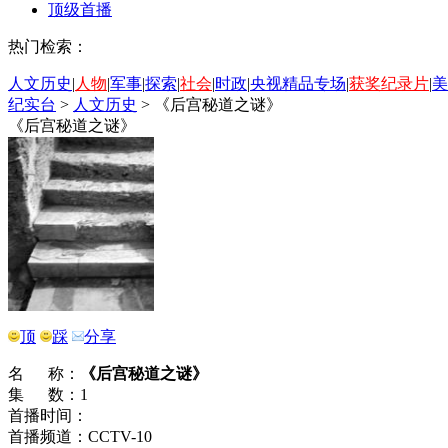
顶级首播
热门检索：
人文历史
|
人物
|
军事
|
探索
|
社会
|
时政
|
央视精品专场
|
获奖纪录片
|
美
纪实台
>
人文历史
>
《后宫秘道之谜》
《后宫秘道之谜》
顶
踩
分享
名 称：
《后宫秘道之谜》
集 数：1
首播时间：
首播频道：CCTV-10