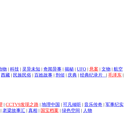
动物
|
科技
|
灵异未知
|
奇闻异事
|
揭秘
|
UFO
|
悬案
|
文物
|
航空
|
西藏
|
民族民俗
|
百姓故事
|
刑侦
|
庆典
|
经典纪录片
|
毛泽东
|
理
|
CCTV9发现之路
|
地理中国
|
可凡倾听
|
音乐传奇
|
军事纪实
|
老梁故事汇
|
真相
|
国宝档案
|
绿色空间
|
人物