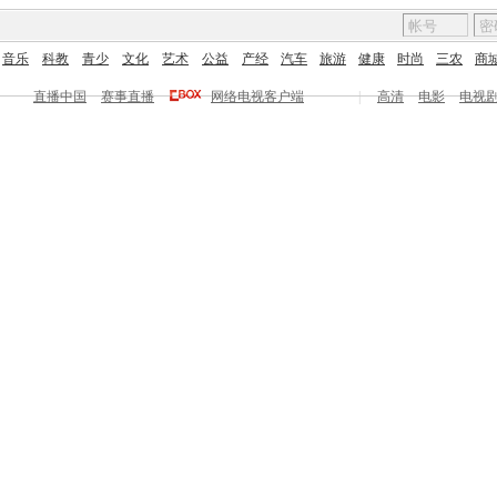
音乐
科教
青少
文化
艺术
公益
产经
汽车
旅游
健康
时尚
三农
商
直播中国
赛事直播
网络电视客户端
|
高清
电影
电视