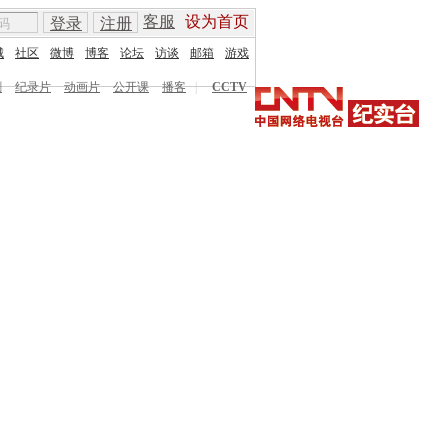
客服
设为首页
登录
注册
城
社区
微博
博客
论坛
访谈
邮箱
游戏
剧
纪录片
动画片
公开课
播客
|
CCTV