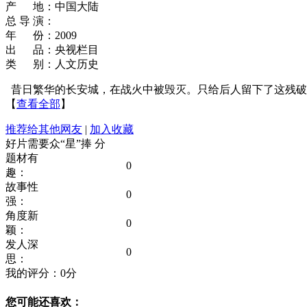
产 地：中国大陆
总 导 演：
年 份：2009
出 品：央视栏目
类 别：人文历史
昔日繁华的长安城，在战火中被毁灭。只给后人留下了这残破
【
查看全部
】
推荐给其他网友
|
加入收藏
好片需要众“星”捧
分
题材有
0
趣：
故事性
0
强：
角度新
0
颖：
发人深
0
思：
我的评分：
0
分
您可能还喜欢：