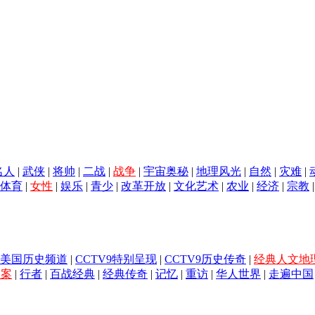
名人
|
武侠
|
将帅
|
二战
|
战争
|
宇宙奥秘
|
地理风光
|
自然
|
灾难
|
体育
|
女性
|
娱乐
|
青少
|
改革开放
|
文化艺术
|
农业
|
经济
|
宗教
美国历史频道
|
CCTV9特别呈现
|
CCTV9历史传奇
|
经典人文地
档案
|
行者
|
百战经典
|
经典传奇
|
记忆
|
重访
|
华人世界
|
走遍中国