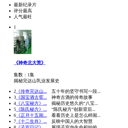
最新纪录片
评分最高
人气最旺
1
《神奇北大荒》
集数：1集
揭秘完达山乳业发展史
2
《传奇完达山...
五十年的坚守书写一段...
3
《国宝酒古窖...
神奇古酒的传奇故事
4
《八宝秘方》...
揭秘历史悠久的“八宝...
5
《陈氏秘方》...
“陈氏秘方”创新背后...
6
《正月十五闹...
看看历史上是怎么样闹...
7
《十二生肖》...
反映中国人的大智慧
8
《子宫日记》...
展现子宫内生命初始的...