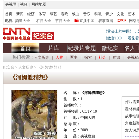
央视网
|
视频
|
网站地图
首页
新闻
经济
体育
综艺
春晚
戏曲
音乐
科教
青少
文化
艺术
电视
频道大全
栏目大全
节目大全
直播中国
赛事直播
网络
《舌尖上的中国》：
《故宫100》：看见
片库
纪录片专题
微纪实
名人
首页
热门检索：
人文历史
|
人物
|
军事
|
探索
|
社会
|
时政
|
央视精
纪实台
>
人文历史
>
《河姆渡猜想》
《河姆渡猜想》
名 称：
《河姆渡猜想》
集 数：1
好片需要
首播时间：
题材有
首播频道：CCTV-10
故事性
产 地：中国大陆
角度新
总 导 演：
年 份：2009
发人深
出 品：央视栏目