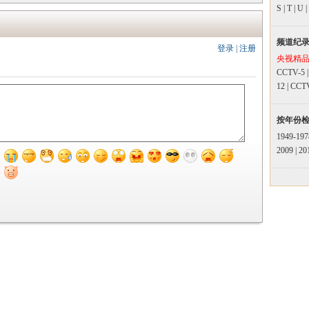
S
|
T
|
U
|
频道纪
登录
|
注册
央视精
CCTV-5
12
|
CCT
按年份
1949-197
2009
|
20