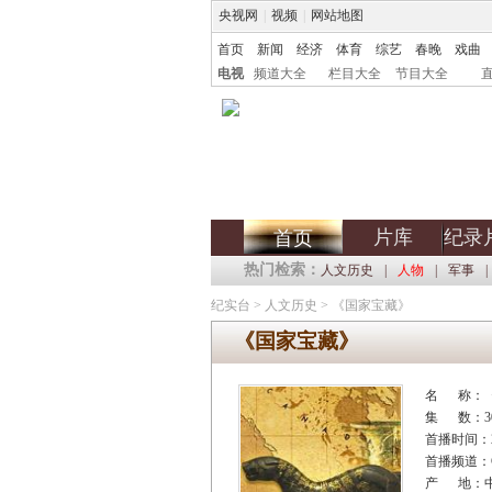
央视网
|
视频
|
网站地图
首页
新闻
经济
体育
综艺
春晚
戏曲
电视
频道大全
栏目大全
节目大全
片库
纪录
首页
热门检索：
人文历史
|
人物
|
军事
|
纪实台
>
人文历史
>
《国家宝藏》
《国家宝藏》
名 称：
集 数：3
首播时间：20
首播频道：C
产 地：