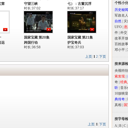
个性小
宝窟
守望三峡
七）：古董沉浮
时长:37:02
时长:37:17
历史秘
军政名
自然
|
灾
UFO
|
悬
件
|
外交
十
国家宝藏 第20集
国家宝藏 第21集
改革开
道远
跨国行动
护宝奇兵
百姓故
时长:36:58
时长:37:03
邓小平
|
上页
|
1
2
|
下页
按来源
央视特
索发现
|
奇
|
经典
听
|
音乐
10放映
典传奇
|
真相
|
国
按字母
上页
|
1
|
下页
A
|
B
|
C