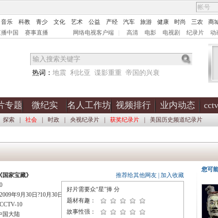
音乐
科教
青少
文化
艺术
公益
产经
汽车
旅游
健康
时尚
三农
商
直播中国
赛事直播
网络电视客户端
|
高清
电影
电视剧
纪录片
动
热词：
地震
利比亚
谍影重重
帝国的兴衰
片专题
微纪实
名人工作坊
视频排行
业内动态
cc
探索
|
社会
|
时政
|
央视纪录片
|
获奖纪录片
|
美国历史频道纪录片
您可
《国家宝藏》
推荐给其他网友
|
加入收藏
0
好片需要众“星”捧
分
09年9月30日?10月30日首播 21：25
题材有趣：
CTV-10
故事性强：
中国大陆