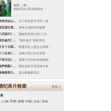
集数：1集
揭秘完达山乳业发展史
奇完达山...
五十年的坚守书写一段...
宝酒古窖...
神奇古酒的传奇故事
宝秘方》...
揭秘历史悠久的“八宝...
氏秘方》...
“陈氏秘方”创新背后...
月十五闹...
看看历史上是怎么样闹...
二生肖》...
反映中国人的大智慧
宫日记》...
展现子宫内生命初始的...
声档案》...
用快乐的方式讲述马老...
晚新势力...
盘点春晚新亮点
清纪录片检索
更多
检索
史
|
人物
|
军事
|
探索
|
时政
|
社会
|
其他