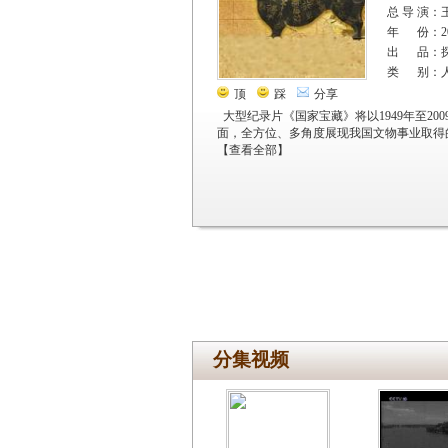
总 导 演：
年 份：20
出 品：
类 别：
顶
踩
分享
大型纪录片《国家宝藏》将以1949年至2
面，全方位、多角度展现我国文物事业取得
【
查看全部
】
分集视频