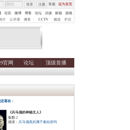
客服
设为首页
登录
注册
城
社区
微博
博客
论坛
访谈
邮箱
游戏
画片
公开课
播客
|
CCTV
频道
栏目
tv9官网
论坛
顶级首播
能还喜欢：
《兵马俑的神秘主人》
集数:2
描述：
兵马俑真的属于秦始皇吗