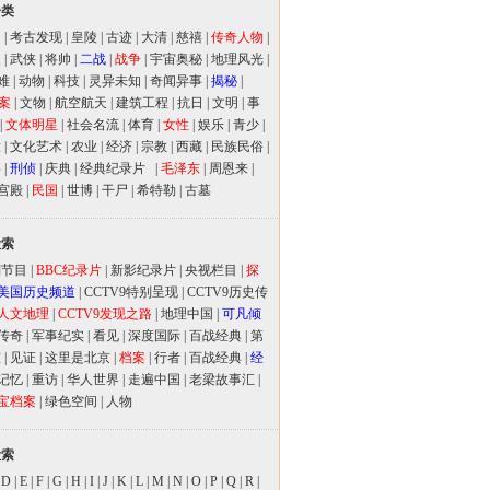
分类
闻
|
考古发现
|
皇陵
|
古迹
|
大清
|
慈禧
|
传奇人物
|
人
|
武侠
|
将帅
|
二战
|
战争
|
宇宙奥秘
|
地理风光
|
难
|
动物
|
科技
|
灵异未知
|
奇闻异事
|
揭秘
|
案
|
文物
|
航空航天
|
建筑工程
|
抗日
|
文明
|
事
|
文体明星
|
社会名流
|
体育
|
女性
|
娱乐
|
青少
|
放
|
文化艺术
|
农业
|
经济
|
宗教
|
西藏
|
民族民俗
|
事
|
刑侦
|
庆典
|
经典纪录片
|
毛泽东
|
周恩来
|
宫殿
|
民国
|
世博
|
干尸
|
希特勒
|
古墓
检索
别节目
|
BBC纪录片
|
新影纪录片
|
央视栏目
|
探
美国历史频道
|
CCTV9特别呈现
|
CCTV9历史传
人文地理
|
CCTV9发现之路
|
地理中国
|
可凡倾
传奇
|
军事纪实
|
看见
|
深度国际
|
百战经典
|
第
室
|
见证
|
这里是北京
|
档案
|
行者
|
百战经典
|
经
记忆
|
重访
|
华人世界
|
走遍中国
|
老梁故事汇
|
宝档案
|
绿色空间
|
人物
检索
|
D
|
E
|
F
|
G
|
H
|
I
|
J
|
K
|
L
|
M
|
N
|
O
|
P
|
Q
|
R
|