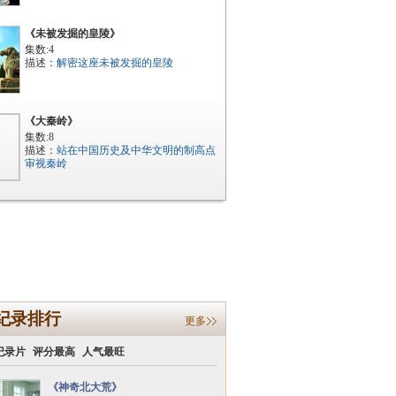
《未被发掘的皇陵》
集数:4
描述：
解密这座未被发掘的皇陵
《大秦岭》
集数:8
描述：
站在中国历史及中华文明的制高点
审视秦岭
纪录排行
更多
纪录片
评分最高
人气最旺
《神奇北大荒》