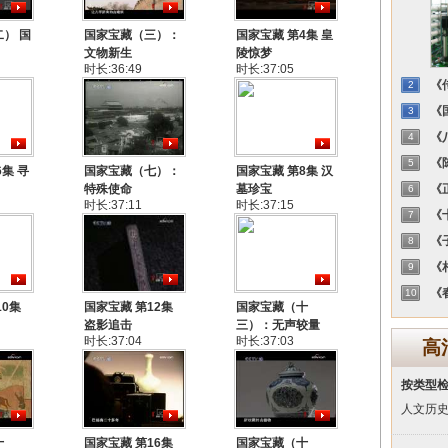
） 国
国家宝藏（三）：
国家宝藏 第4集 皇
文物新生
陵惊梦
时长:36:49
时长:37:05
《传
2
《国
3
《八
4
《陈
5
集 寻
国家宝藏（七）：
国家宝藏 第8集 汉
特殊使命
墓珍宝
《正
6
时长:37:11
时长:37:15
《十
7
《子
8
《相
9
《春
10
10集
国家宝藏 第12集
国家宝藏（十
盗影追击
三）：无声较量
时长:37:04
时长:37:03
高
按类型
人文历
十
国家宝藏 第16集
国家宝藏（十