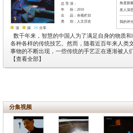
角度新
总 导 演：
年 份：2010
发人深
出 品：央视栏目
类 别：人文历史
我的评
顶
踩
分享
数千年来，智慧的中国人为了满足自身的物质和
各种各样的传统技艺。然而，随着近百年来人类
事物的不断出现，一些传统的手艺正在逐渐被人
【
查看全部
】
分集视频