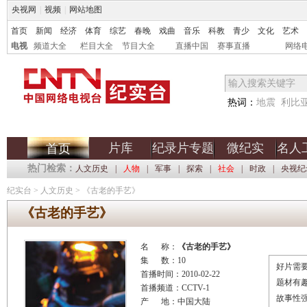
央视网
|
视频
|
网站地图
首页
新闻
经济
体育
综艺
春晚
戏曲
音乐
科教
青少
文化
艺术
电视
频道大全
栏目大全
节目大全
直播中国
赛事直播
网络
热词：
地震
利比
片库
纪录片专题
微纪实
名人
首页
热门检索：
人文历史
|
人物
|
军事
|
探索
|
社会
|
时政
|
央视纪
纪实台
>
人文历史
>
《古老的手艺》
《古老的手艺》
名 称：
《古老的手艺》
集 数：10
好片需要
首播时间：2010-02-22
题材有
首播频道：CCTV-1
故事性
产 地：中国大陆