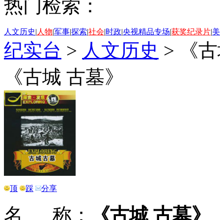
热门检索：
人文历史
|
人物
|
军事
|
探索
|
社会
|
时政
|
央视精品专场
|
获奖纪录片
|
美
纪实台
>
人文历史
>
《古
《古城 古墓》
顶
踩
分享
名 称：
《古城 古墓》