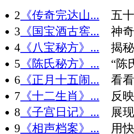
2
《传奇完达山...
五十
3
《国宝酒古窖...
神
4
《八宝秘方》...
揭秘
5
《陈氏秘方》...
“陈
6
《正月十五闹...
看看
7
《十二生肖》...
反
8
《子宫日记》...
展现
9
《相声档案》...
用快