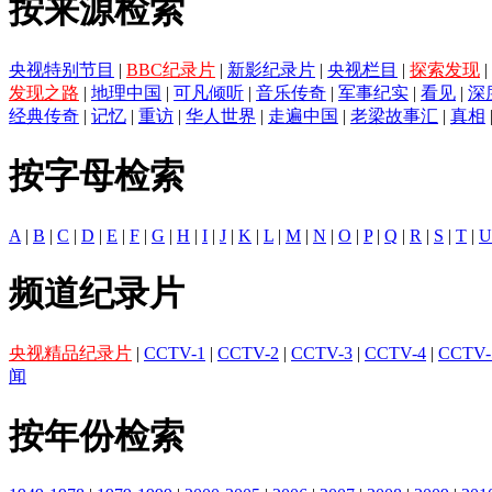
按来源检索
央视特别节目
|
BBC纪录片
|
新影纪录片
|
央视栏目
|
探索发现
|
发现之路
|
地理中国
|
可凡倾听
|
音乐传奇
|
军事纪实
|
看见
|
深
经典传奇
|
记忆
|
重访
|
华人世界
|
走遍中国
|
老梁故事汇
|
真相
按字母检索
A
|
B
|
C
|
D
|
E
|
F
|
G
|
H
|
I
|
J
|
K
|
L
|
M
|
N
|
O
|
P
|
Q
|
R
|
S
|
T
|
U
频道纪录片
央视精品纪录片
|
CCTV-1
|
CCTV-2
|
CCTV-3
|
CCTV-4
|
CCTV-
闻
按年份检索