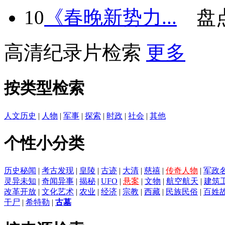
10
《春晚新势力...
盘
高清纪录片检索
更多
按类型检索
人文历史
|
人物
|
军事
|
探索
|
时政
|
社会
|
其他
个性小分类
历史秘闻
|
考古发现
|
皇陵
|
古迹
|
大清
|
慈禧
|
传奇人物
|
军政
灵异未知
|
奇闻异事
|
揭秘
|
UFO
|
悬案
|
文物
|
航空航天
|
建筑
改革开放
|
文化艺术
|
农业
|
经济
|
宗教
|
西藏
|
民族民俗
|
百姓
干尸
|
希特勒
|
古墓