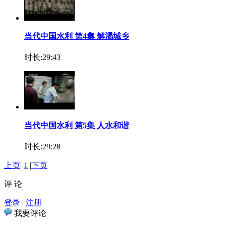
当代中国水利 第4集 解渴城乡
时长:29:43
当代中国水利 第5集 人水和谐
时长:29:28
上页
|
1
|
下页
评 论
登录
|
注册
我要评论