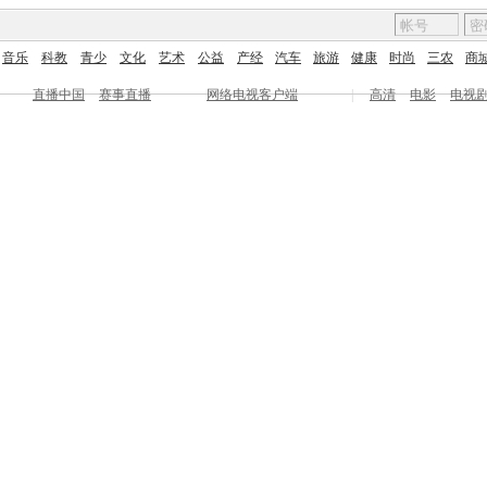
音乐
科教
青少
文化
艺术
公益
产经
汽车
旅游
健康
时尚
三农
商
直播中国
赛事直播
网络电视客户端
|
高清
电影
电视