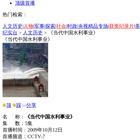
顶级首播
热门检索：
人文历史
|
人物
|
军事
|
探索
|
社会
|
时政
|
央视精品专场
|
获奖纪录片
|
美
纪实台
>
人文历史
>
《当代中国水利事业》
《当代中国水利事业》
顶
踩
分享
名 称：
《当代中国水利事业》
集 数：5集
首播时间：2009年10月12日
首播频道：CCTV-7