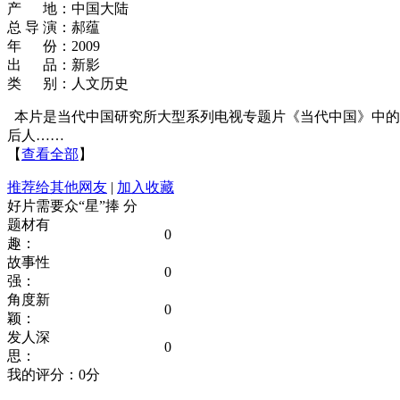
产 地：中国大陆
总 导 演：郝蕴
年 份：2009
出 品：新影
类 别：人文历史
本片是当代中国研究所大型系列电视专题片《当代中国》中的
后人……
【
查看全部
】
推荐给其他网友
|
加入收藏
好片需要众“星”捧
分
题材有
0
趣：
故事性
0
强：
角度新
0
颖：
发人深
0
思：
我的评分：
0
分