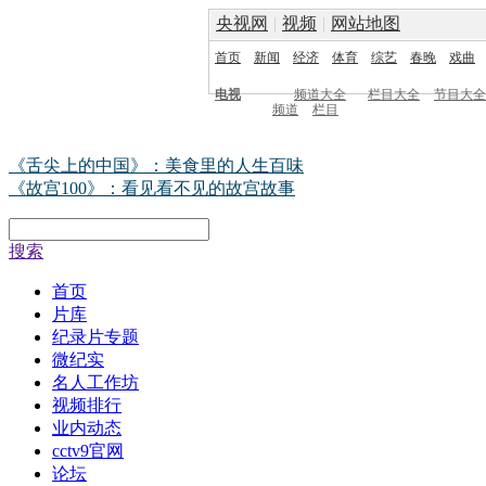
央视网
|
视频
|
网站地图
首页
新闻
经济
体育
综艺
春晚
戏曲
电视
频道大全
栏目大全
节目大全
频道
栏目
《舌尖上的中国》：美食里的人生百味
《故宫100》：看见看不见的故宫故事
搜索
首页
片库
纪录片专题
微纪实
名人工作坊
视频排行
业内动态
cctv9官网
论坛