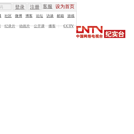
客服
设为首页
登录
注册
城
社区
微博
博客
论坛
访谈
邮箱
游戏
剧
纪录片
动画片
公开课
播客
|
CCTV