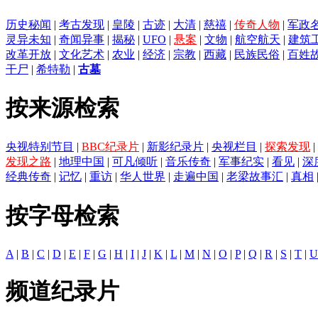
历史秘闻
|
考古发现
|
皇陵
|
古迹
|
大清
|
慈禧
|
传奇人物
|
军政
灵异未知
|
奇闻异事
|
揭秘
|
UFO
|
悬案
|
文物
|
航空航天
|
建筑
改革开放
|
文化艺术
|
农业
|
经济
|
宗教
|
西藏
|
民族民俗
|
百姓
干尸
|
希特勒
|
古墓
按来源检索
央视特别节目
|
BBC纪录片
|
新影纪录片
|
央视栏目
|
探索发现
|
发现之路
|
地理中国
|
可凡倾听
|
音乐传奇
|
军事纪实
|
看见
|
深
经典传奇
|
记忆
|
重访
|
华人世界
|
走遍中国
|
老梁故事汇
|
真相
按字母检索
A
|
B
|
C
|
D
|
E
|
F
|
G
|
H
|
I
|
J
|
K
|
L
|
M
|
N
|
O
|
P
|
Q
|
R
|
S
|
T
|
U
频道纪录片