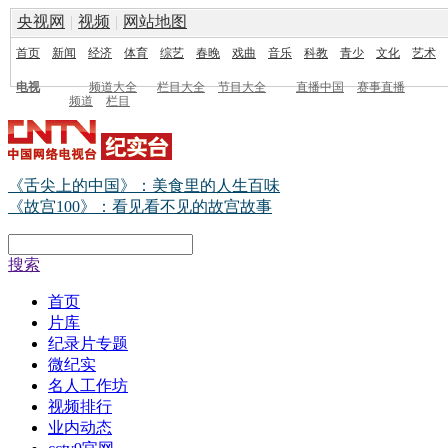
央视网
|
视频
|
网站地图
首页
新闻
经济
体育
综艺
春晚
戏曲
音乐
科教
青少
文化
艺术
电视
频道大全
栏目大全
节目大全
直播中国
赛事直播
频道
栏目
《舌尖上的中国》：美食里的人生百味
《故宫100》：看见看不见的故宫故事
搜索
首页
片库
纪录片专题
微纪实
名人工作坊
视频排行
业内动态