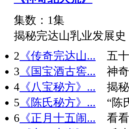
集数：1集
揭秘完达山乳业发展史
2
《传奇完达山...
五十
3
《国宝酒古窖...
神
4
《八宝秘方》...
揭秘
5
《陈氏秘方》...
“陈
6
《正月十五闹...
看看