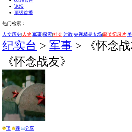
cctv9官网
论坛
顶级首播
热门检索：
人文历史
|
人物
|
军事
|
探索
|
社会
|
时政
|
央视精品专场
|
获奖纪录片
|
美
纪实台
>
军事
>
《怀念战
《怀念战友》
顶
踩
分享