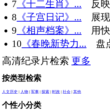
7
《十二生肖》...
反
8
《子宫日记》...
展现
9
《相声档案》...
用快
10
《春晚新势力...
盘
高清纪录片检索
更多
按类型检索
人文历史
|
人物
|
军事
|
探索
|
时政
|
社会
|
其他
个性小分类