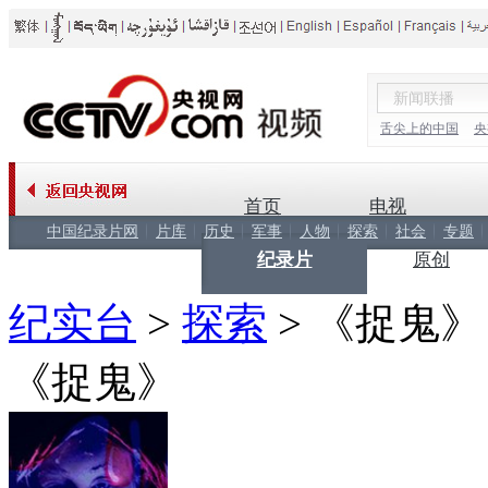
舌尖上的中国
央
首页
电视
中国纪录片网
片库
历史
军事
人物
探索
社会
专题
纪录片
原创
纪实台
>
探索
>
《捉鬼》
《捉鬼》