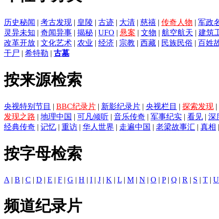
历史秘闻
|
考古发现
|
皇陵
|
古迹
|
大清
|
慈禧
|
传奇人物
|
军政
灵异未知
|
奇闻异事
|
揭秘
|
UFO
|
悬案
|
文物
|
航空航天
|
建筑
改革开放
|
文化艺术
|
农业
|
经济
|
宗教
|
西藏
|
民族民俗
|
百姓
干尸
|
希特勒
|
古墓
按来源检索
央视特别节目
|
BBC纪录片
|
新影纪录片
|
央视栏目
|
探索发现
|
发现之路
|
地理中国
|
可凡倾听
|
音乐传奇
|
军事纪实
|
看见
|
深
经典传奇
|
记忆
|
重访
|
华人世界
|
走遍中国
|
老梁故事汇
|
真相
按字母检索
A
|
B
|
C
|
D
|
E
|
F
|
G
|
H
|
I
|
J
|
K
|
L
|
M
|
N
|
O
|
P
|
Q
|
R
|
S
|
T
|
U
频道纪录片