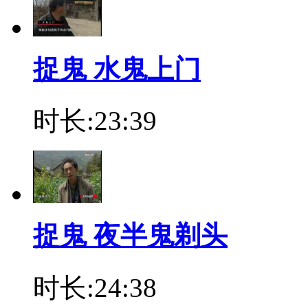
捉鬼 水鬼上门
时长:23:39
捉鬼 夜半鬼剃头
时长:24:38