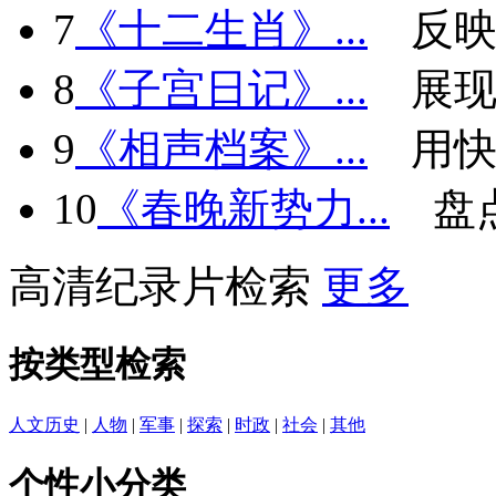
7
《十二生肖》...
反
8
《子宫日记》...
展现
9
《相声档案》...
用快
10
《春晚新势力...
盘
高清纪录片检索
更多
按类型检索
人文历史
|
人物
|
军事
|
探索
|
时政
|
社会
|
其他
个性小分类