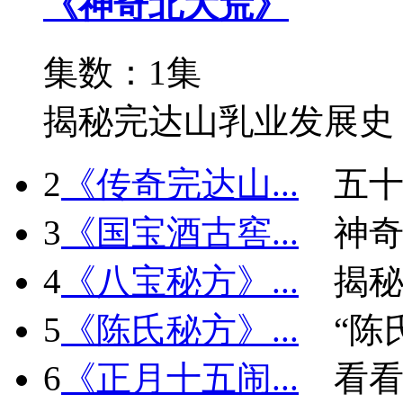
《神奇北大荒》
集数：1集
揭秘完达山乳业发展史
2
《传奇完达山...
五十
3
《国宝酒古窖...
神
4
《八宝秘方》...
揭秘
5
《陈氏秘方》...
“陈
6
《正月十五闹...
看看