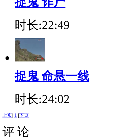
捉鬼 诈尸
时长:22:49
捉鬼 命悬一线
时长:24:02
上页
|
1
|
下页
评 论