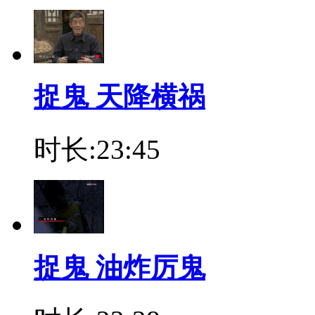
捉鬼 天降横祸
时长:23:45
捉鬼 油炸厉鬼