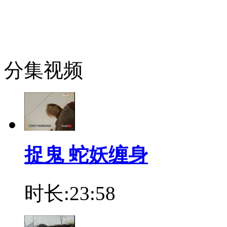
分集视频
捉鬼 蛇妖缠身
时长:23:58