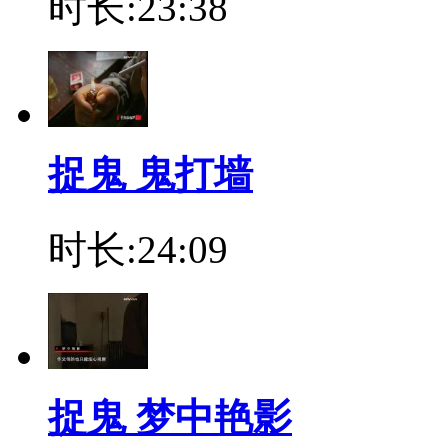
时长:23:38
捉鬼 鬼打墙
时长:24:09
捉鬼 梦中艳影