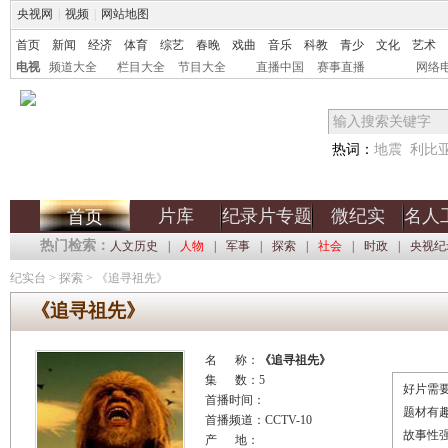
央视网
|
视频
|
网站地图
首页
新闻
经济
体育
综艺
春晚
戏曲
音乐
科教
青少
文化
艺术
电视
频道大全
栏目大全
节目大全
直播中国
赛事直播
网络
热词：
地震
利比
片库
纪录片专题
微纪实
名人
首页
热门检索：
人文历史
|
人物
|
军事
|
探索
|
社会
|
时政
|
央视纪
纪实台
>
探索
>
《追寻祖先》
《追寻祖先》
名 称：
《追寻祖先》
集 数：5
好片需要
首播时间：
题材有
首播频道：CCTV-10
故事性
产 地：