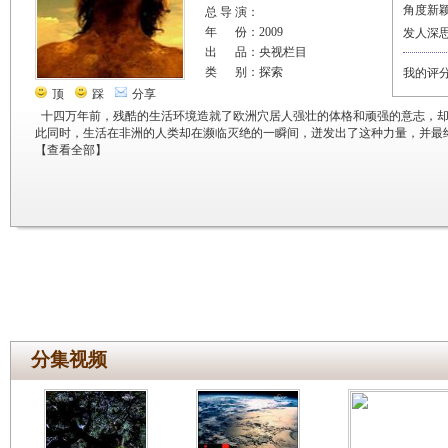
角度新
总 导 演：
年 份：2009
发人深
出 品：央视栏目
类 别：探索
我的评
顶
踩
分享
十四万年前，残酷的生活环境造就了欧洲穴居人强壮的体格和顽强的意志，却
此同时，生活在非洲的人类却在濒临灭绝的一瞬间，迸发出了这种力量，并最
【
查看全部
】
分集视频