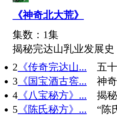
《神奇北大荒》
集数：1集
揭秘完达山乳业发展史
2
《传奇完达山...
五十
3
《国宝酒古窖...
神
4
《八宝秘方》...
揭秘
5
《陈氏秘方》...
“陈