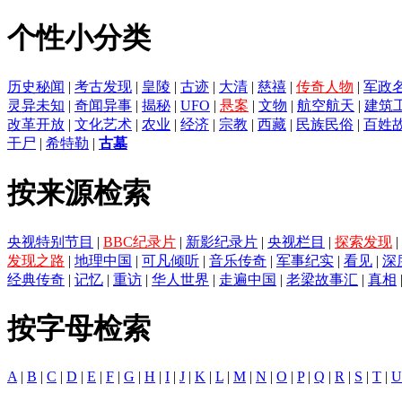
个性小分类
历史秘闻
|
考古发现
|
皇陵
|
古迹
|
大清
|
慈禧
|
传奇人物
|
军政
灵异未知
|
奇闻异事
|
揭秘
|
UFO
|
悬案
|
文物
|
航空航天
|
建筑
改革开放
|
文化艺术
|
农业
|
经济
|
宗教
|
西藏
|
民族民俗
|
百姓
干尸
|
希特勒
|
古墓
按来源检索
央视特别节目
|
BBC纪录片
|
新影纪录片
|
央视栏目
|
探索发现
|
发现之路
|
地理中国
|
可凡倾听
|
音乐传奇
|
军事纪实
|
看见
|
深
经典传奇
|
记忆
|
重访
|
华人世界
|
走遍中国
|
老梁故事汇
|
真相
按字母检索
A
|
B
|
C
|
D
|
E
|
F
|
G
|
H
|
I
|
J
|
K
|
L
|
M
|
N
|
O
|
P
|
Q
|
R
|
S
|
T
|
U