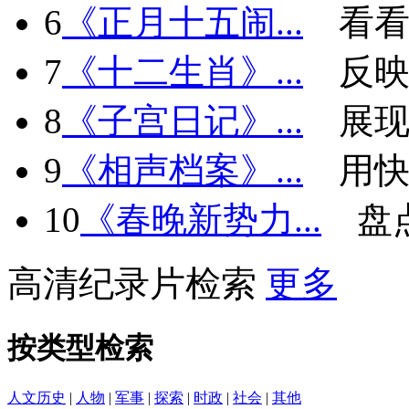
6
《正月十五闹...
看看
7
《十二生肖》...
反
8
《子宫日记》...
展现
9
《相声档案》...
用快
10
《春晚新势力...
盘
高清纪录片检索
更多
按类型检索
人文历史
|
人物
|
军事
|
探索
|
时政
|
社会
|
其他