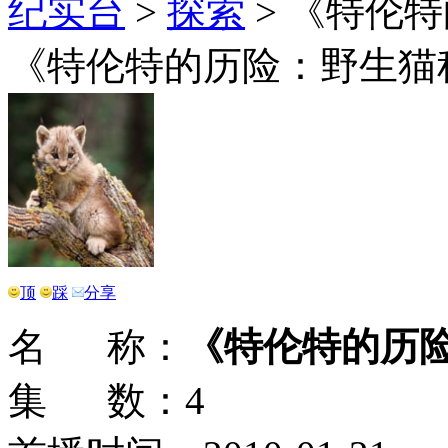
纪实台
>
探索
>
《特伦特
《特伦特的历险：野生猫
顶
踩
分享
名 称：
《特伦特的历
集 数：4