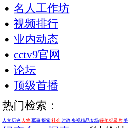
名人工作坊
视频排行
业内动态
cctv9官网
论坛
顶级首播
热门检索：
人文历史
|
人物
|
军事
|
探索
|
社会
|
时政
|
央视精品专场
|
获奖纪录片
|
美