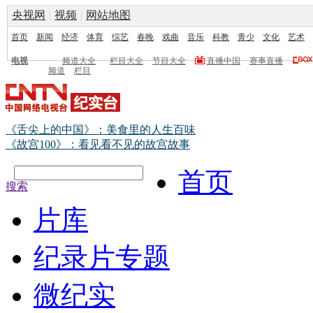
央视网
|
视频
|
网站地图
首页
新闻
经济
体育
综艺
春晚
戏曲
音乐
科教
青少
文化
艺术
电视
频道大全
栏目大全
节目大全
直播中国
赛事直播
频道
栏目
《舌尖上的中国》：美食里的人生百味
《故宫100》：看见看不见的故宫故事
首页
搜索
片库
纪录片专题
微纪实