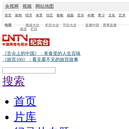
央视网
|
视频
|
网站地图
首页
新闻
经济
体育
综艺
春晚
戏曲
音乐
科教
青少
文化
艺术
电视
频道大全
栏目大全
节目大全
直播中国
赛事直播
频道
栏目
《舌尖上的中国》：美食里的人生百味
《故宫100》：看见看不见的故宫故事
搜索
首页
片库