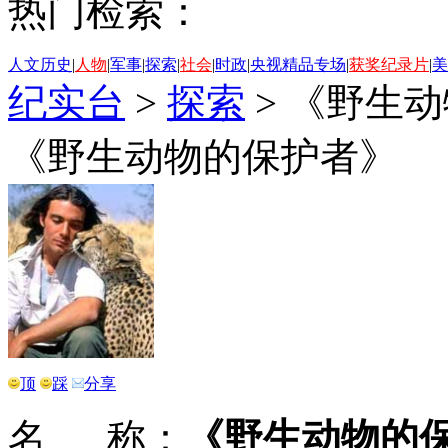
热门检索：
人文历史
|
人物
|
军事
|
探索
|
社会
|
时政
|
央视精品专场
|
获奖纪录片
|
美
纪实台
>
探索
>
《野生动
《野生动物的保护者》
顶
踩
分享
名 称：
《野生动物的