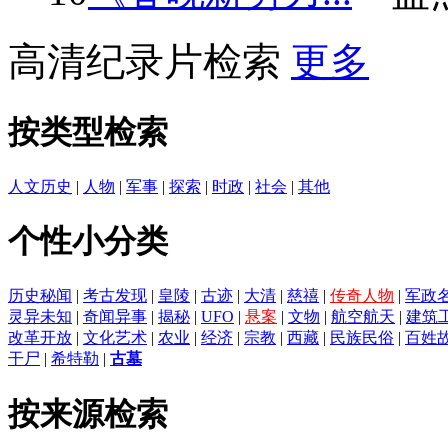
高清纪录片检索
更多
按类型检索
人文历史
|
人物
|
军事
|
探索
|
时政
|
社会
|
其他
个性小分类
历史秘闻
|
考古发现
|
皇陵
|
古迹
|
大清
|
慈禧
|
传奇人物
|
军政
灵异未知
|
奇闻异事
|
揭秘
|
UFO
|
悬案
|
文物
|
航空航天
|
建筑
改革开放
|
文化艺术
|
农业
|
经济
|
宗教
|
西藏
|
民族民俗
|
百姓
干尸
|
希特勒
|
古墓
按来源检索