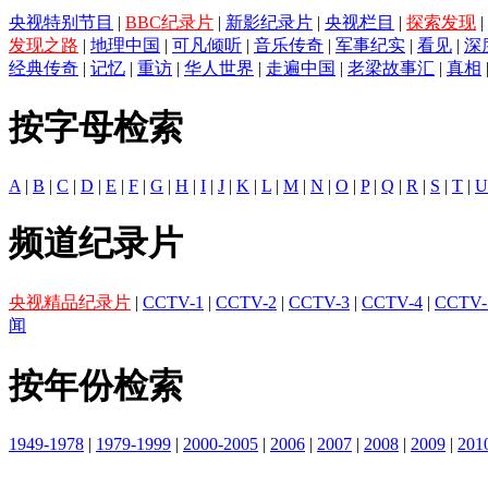
央视特别节目
|
BBC纪录片
|
新影纪录片
|
央视栏目
|
探索发现
|
发现之路
|
地理中国
|
可凡倾听
|
音乐传奇
|
军事纪实
|
看见
|
深
经典传奇
|
记忆
|
重访
|
华人世界
|
走遍中国
|
老梁故事汇
|
真相
按字母检索
A
|
B
|
C
|
D
|
E
|
F
|
G
|
H
|
I
|
J
|
K
|
L
|
M
|
N
|
O
|
P
|
Q
|
R
|
S
|
T
|
U
频道纪录片
央视精品纪录片
|
CCTV-1
|
CCTV-2
|
CCTV-3
|
CCTV-4
|
CCTV-
闻
按年份检索
1949-1978
|
1979-1999
|
2000-2005
|
2006
|
2007
|
2008
|
2009
|
201