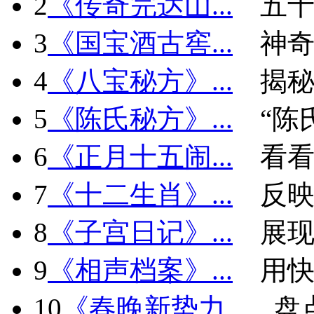
2
《传奇完达山...
五十
3
《国宝酒古窖...
神
4
《八宝秘方》...
揭秘
5
《陈氏秘方》...
“陈
6
《正月十五闹...
看看
7
《十二生肖》...
反
8
《子宫日记》...
展现
9
《相声档案》...
用快
10
《春晚新势力...
盘