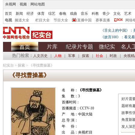
央视网
|
视频
|
网站地图
首页
新闻
经济
体育
综艺
春晚
戏曲
音乐
科教
青少
文化
艺术
电视
频道大全
栏目大全
节目大全
直播中国
赛事直播
网络
《舌尖上的中国》：
《故宫100》：看见
片库
纪录片专题
微纪实
名人
首页
热门检索：
人文历史
|
人物
|
军事
|
探索
|
社会
|
时政
|
央视精
纪实台
>
探索
>
《寻找曹操墓》
《寻找曹操墓》
名 称：
《寻找曹操墓》
集 数：3
好片需要
首播时间：
题材有
首播频道：CCTV-10
故事性
产 地：中国大陆
角度新
总 导 演：
年 份：
发人深
出 品：央视栏目