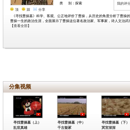
类 别：探索
我的评
顶
踩
分享
《寻找曹操墓》科学、客观、公正地评价了曹操，从历史的角度分析了曹操
曹操一生的政治生涯，全面展示了曹操这位著名政治家、军事家，诗人文治武
【
查看全部
】
分集视频
寻找曹操墓（上）
寻找曹操墓（中）
寻找曹操墓（下）
乱世真雄
千古疑冢
冥宮深深