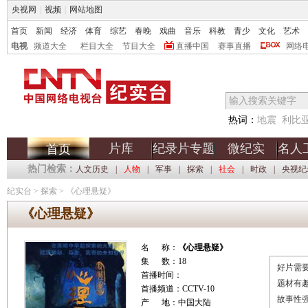
央视网
|
视频
|
网站地图
首页
新闻
经济
体育
综艺
春晚
戏曲
音乐
科教
青少
文化
艺术
电视
频道大全
栏目大全
节目大全
直播中国
赛事直播
网络
热词：
地震
利比
片库
纪录片专题
微纪实
名人
首页
热门检索：
人文历史
|
人物
|
军事
|
探索
|
社会
|
时政
|
央视纪
纪实台
>
探索
>
《心理悬疑》
《心理悬疑》
名 称：
《心理悬疑》
集 数：18
好片需要
首播时间：
题材有
首播频道：CCTV-10
故事性
产 地：中国大陆