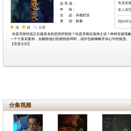
角度新
总 导 演：
年 份：
发人深
出 品：央视栏目
类 别：探索
我的评
顶
踩
分享
你是否曾经或正在被莫名的恐惧所惊扰？你是否相信鬼神之说？种种玄秘现
一个个真实案例，在解除他们的困扰的同时，或许也能够解开你心中的疑惑。
【
查看全部
】
分集视频