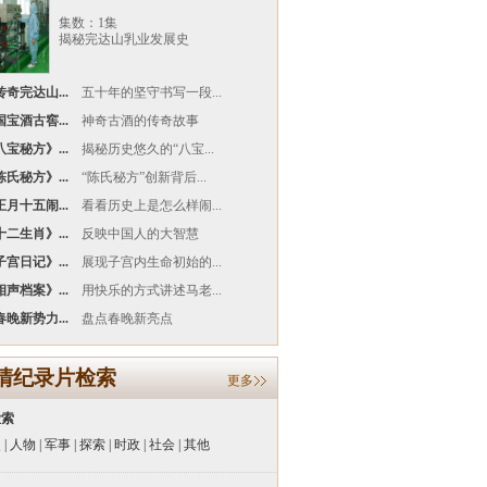
集数：1集
揭秘完达山乳业发展史
奇完达山...
五十年的坚守书写一段...
宝酒古窖...
神奇古酒的传奇故事
宝秘方》...
揭秘历史悠久的“八宝...
氏秘方》...
“陈氏秘方”创新背后...
月十五闹...
看看历史上是怎么样闹...
二生肖》...
反映中国人的大智慧
宫日记》...
展现子宫内生命初始的...
声档案》...
用快乐的方式讲述马老...
晚新势力...
盘点春晚新亮点
清纪录片检索
更多
检索
史
|
人物
|
军事
|
探索
|
时政
|
社会
|
其他