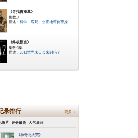
《寻找曹操墓》
集数:3
描述：
科学、客观、公正地评价曹操
《终极预言》
集数:3集
描述：
2012世界末日会来到吗？
纪录排行
更多
纪录片
评分最高
人气最旺
《神奇北大荒》