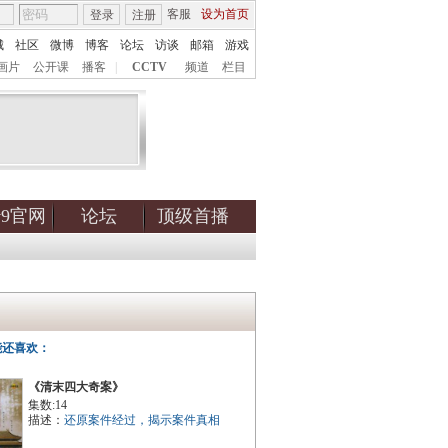
客服
设为首页
登录
注册
城
社区
微博
博客
论坛
访谈
邮箱
游戏
画片
公开课
播客
|
CCTV
频道
栏目
tv9官网
论坛
顶级首播
能还喜欢：
《清末四大奇案》
集数:14
描述：
还原案件经过，揭示案件真相