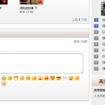
中
消失的巨兽 下
时长:17:00
上页
|
1
|
下页
《传
2
《国
3
《八
4
《陈
5
登录
|
注册
《正
6
《十
7
《子
8
《相
9
《春
10
高
按类型
人文历