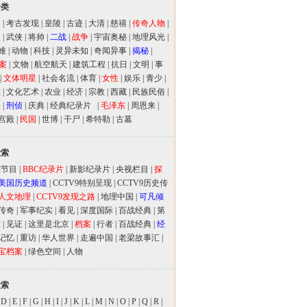
分类
闻
|
考古发现
|
皇陵
|
古迹
|
大清
|
慈禧
|
传奇人物
|
人
|
武侠
|
将帅
|
二战
|
战争
|
宇宙奥秘
|
地理风光
|
难
|
动物
|
科技
|
灵异未知
|
奇闻异事
|
揭秘
|
案
|
文物
|
航空航天
|
建筑工程
|
抗日
|
文明
|
事
|
文体明星
|
社会名流
|
体育
|
女性
|
娱乐
|
青少
|
放
|
文化艺术
|
农业
|
经济
|
宗教
|
西藏
|
民族民俗
|
事
|
刑侦
|
庆典
|
经典纪录片
|
毛泽东
|
周恩来
|
宫殿
|
民国
|
世博
|
干尸
|
希特勒
|
古墓
检索
别节目
|
BBC纪录片
|
新影纪录片
|
央视栏目
|
探
美国历史频道
|
CCTV9特别呈现
|
CCTV9历史传
人文地理
|
CCTV9发现之路
|
地理中国
|
可凡倾
传奇
|
军事纪实
|
看见
|
深度国际
|
百战经典
|
第
室
|
见证
|
这里是北京
|
档案
|
行者
|
百战经典
|
经
记忆
|
重访
|
华人世界
|
走遍中国
|
老梁故事汇
|
宝档案
|
绿色空间
|
人物
检索
|
D
|
E
|
F
|
G
|
H
|
I
|
J
|
K
|
L
|
M
|
N
|
O
|
P
|
Q
|
R
|