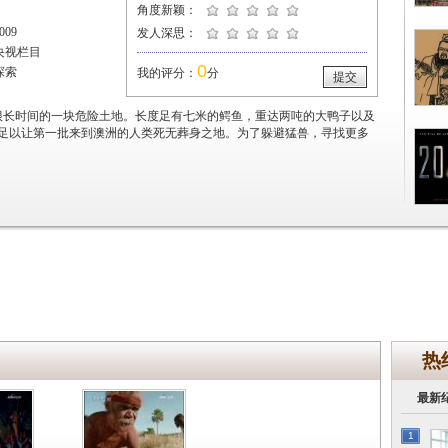
角度新颖：
09
发人深思：
央视栏目
0
探索
我的评分：
分
提交
很长时间的一块危险土地。长度足有七米的鳄鱼，重达两吨的大鸭子以及
足以让第一批来到澳洲的人类死无葬身之地。为了躲避猛兽，寻找更多
热
最新
1