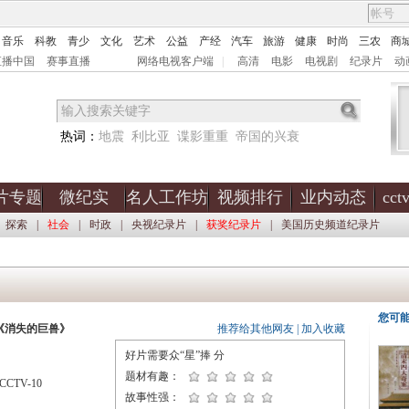
音乐
科教
青少
文化
艺术
公益
产经
汽车
旅游
健康
时尚
三农
商
直播中国
赛事直播
网络电视客户端
|
高清
电影
电视剧
纪录片
动
热词：
地震
利比亚
谍影重重
帝国的兴衰
片专题
微纪实
名人工作坊
视频排行
业内动态
cc
探索
|
社会
|
时政
|
央视纪录片
|
获奖纪录片
|
美国历史频道纪录片
您可
《消失的巨兽》
推荐给其他网友
|
加入收藏
好片需要众“星”捧
分
题材有趣：
CTV-10
故事性强：