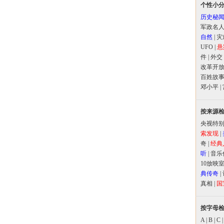
个性小
历史秘
军政名
自然
|
灾
UFO
|
悬
件
|
外交
改革开
百姓故
邓小平
|
按来源
央视特
索发现
|
奇
|
经典
听
|
音乐
10放映
典传奇
|
真相
|
国
按字母
A
|
B
|
C