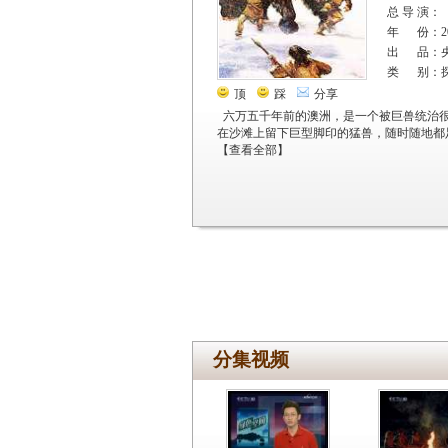
总 导 演：
年 份：20
出 品：
类 别：
顶
踩
分享
六万五千年前的澳洲，是一个被巨兽统治
在沙滩上留下巨型脚印的猛兽，随时随地都
【
查看全部
】
分集视频