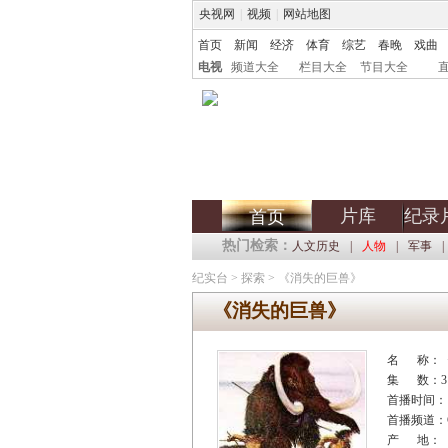
央视网
|
视频
|
网站地图
首页
新闻
经济
体育
综艺
春晚
戏曲
电视
频道大全
栏目大全
节目大全
片库
纪录
首页
热门检索：
人文历史
|
人物
|
军事
|
纪实台
>
探索
>
《消失的巨兽》
《消失的巨兽》
名 称：
集 数：3
首播时间：
首播频道：C
产 地：