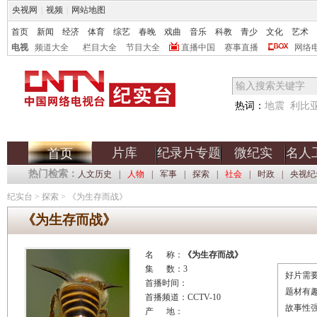
央视网
|
视频
|
网站地图
首页
新闻
经济
体育
综艺
春晚
戏曲
音乐
科教
青少
文化
艺术
电视
频道大全
栏目大全
节目大全
直播中国
赛事直播
网络
热词：
地震
利比
片库
纪录片专题
微纪实
名人
首页
热门检索：
人文历史
|
人物
|
军事
|
探索
|
社会
|
时政
|
央视纪
纪实台
>
探索
>
《为生存而战》
《为生存而战》
名 称：
《为生存而战》
集 数：3
好片需要
首播时间：
题材有
首播频道：CCTV-10
故事性
产 地：