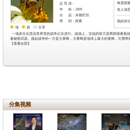
角度新
总 导 演：
年 份：2009
发人深
出 品：央视栏目
类 别：探索
我的评
顶
踩
分享
一场发生在昆虫世界里的战争正在进行。战场上，交战的双方是两群骁勇善
着秘密武器。挑起战争的一方是大黄蜂，大黄蜂是地球上最大的黄蜂，它携带
【
查看全部
】
分集视频