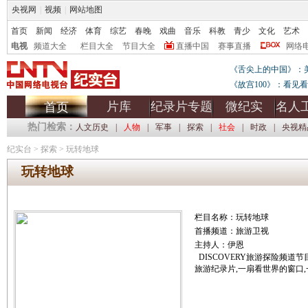
央视网
|
视频
|
网站地图
首页
新闻
经济
体育
综艺
春晚
戏曲
音乐
科教
青少
文化
艺术
电视
频道大全
栏目大全
节目大全
直播中国
赛事直播
网络
《舌尖上的中国》：
《故宫100》：看见
片库
纪录片专题
微纪实
名人
首页
热门检索：
人文历史
|
人物
|
军事
|
探索
|
社会
|
时政
|
央视精
纪实台
>
探索
>
玩转地球
玩转地球
栏目名称：玩转地球
首播频道：旅游卫视
主持人：伊恩
DISCOVERY旅游探险频道
旅游纪录片,一扇看世界的窗口