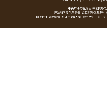
中央电视台网站
|
关于CCTV.com
|
人
中央广播电视总台 中国网络电
违法和不良信息举报
京ICP证060535号
网上传播视听节目许可证号 0102004
新出网证（京）字0