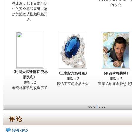
勒比海，抛下日常生活
的蜕变
中的安全感和束缚，这
次的旅程从搭顺风船开
始。
《时尚大师造新家 克林
《王室纪念品搜奇》
《有请伊恩莱特》
顿凯利》
集数：2
集数：2
集数：2
探访王室纪念品大全
宝莱坞如何令梦想成
看克林顿凯利改造房子
<<
<
1
>
>>
评 论
我要评论