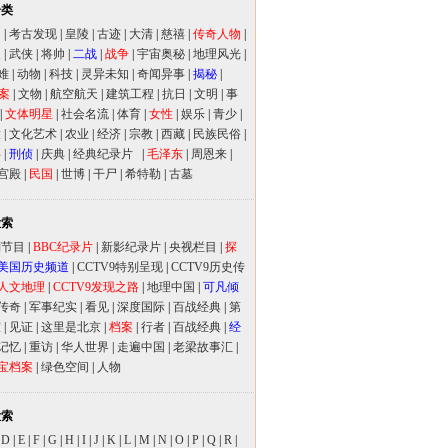
分类
闻
|
考古发现
|
皇陵
|
古迹
|
大清
|
慈禧
|
传奇人物
|
人
|
武侠
|
将帅
|
二战
|
战争
|
宇宙奥秘
|
地理风光
|
难
|
动物
|
科技
|
灵异未知
|
奇闻异事
|
揭秘
|
案
|
文物
|
航空航天
|
建筑工程
|
抗日
|
文明
|
事
|
文体明星
|
社会名流
|
体育
|
女性
|
娱乐
|
青少
|
放
|
文化艺术
|
农业
|
经济
|
宗教
|
西藏
|
民族民俗
|
事
|
刑侦
|
庆典
|
经典纪录片
|
毛泽东
|
周恩来
|
宫殿
|
民国
|
世博
|
干尸
|
希特勒
|
古墓
检索
别节目
|
BBC纪录片
|
新影纪录片
|
央视栏目
|
探
美国历史频道
|
CCTV9特别呈现
|
CCTV9历史传
人文地理
|
CCTV9发现之路
|
地理中国
|
可凡倾
传奇
|
军事纪实
|
看见
|
深度国际
|
百战经典
|
第
室
|
见证
|
这里是北京
|
档案
|
行者
|
百战经典
|
经
记忆
|
重访
|
华人世界
|
走遍中国
|
老梁故事汇
|
宝档案
|
绿色空间
|
人物
检索
|
D
|
E
|
F
|
G
|
H
|
I
|
J
|
K
|
L
|
M
|
N
|
O
|
P
|
Q
|
R
|