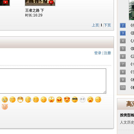
王者之路 下
时长:16:29
上页
|
1
|
下页
《传
2
《国
3
《八
4
《陈
5
登录
|
注册
《正
6
《十
7
《子
8
《相
9
《春
10
高
按类型
人文历