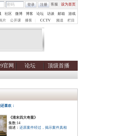
客服
设为首页
登录
注册
城
社区
微博
博客
论坛
访谈
邮箱
游戏
画片
公开课
播客
|
CCTV
频道
栏目
tv9官网
论坛
顶级首播
能还喜欢：
《清末四大奇案》
集数:14
描述：
还原案件经过，揭示案件真相