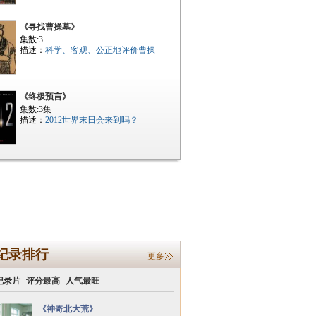
《寻找曹操墓》
集数:3
描述：
科学、客观、公正地评价曹操
《终极预言》
集数:3集
描述：
2012世界末日会来到吗？
纪录排行
更多
纪录片
评分最高
人气最旺
《神奇北大荒》