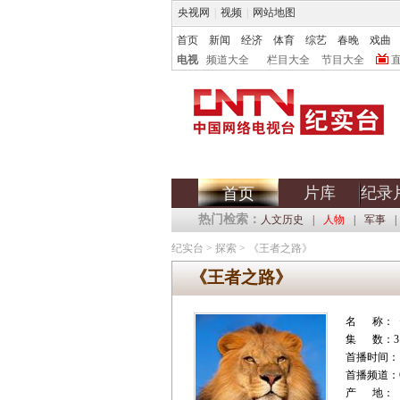
央视网
|
视频
|
网站地图
首页
新闻
经济
体育
综艺
春晚
戏曲
电视
频道大全
栏目大全
节目大全
片库
纪录
首页
热门检索：
人文历史
|
人物
|
军事
|
纪实台
>
探索
>
《王者之路》
《王者之路》
名 称：
集 数：3
首播时间：
首播频道：C
产 地：