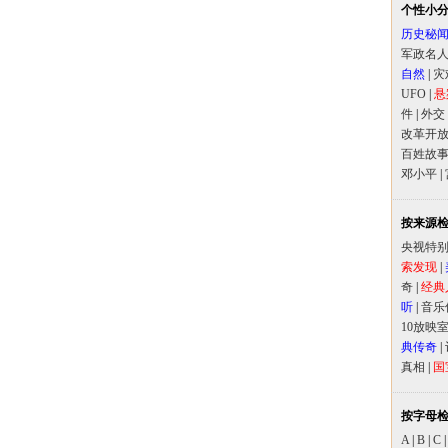
个性小
历史秘
军政名
自然
|
灾
UFO
|
悬
件
|
外交
改革开
百姓故
邓小平
|
按来源
央视特
索发现
|
奇
|
经典
听
|
音乐
10放映
典传奇
|
真相
|
国
按字母
A
|
B
|
C