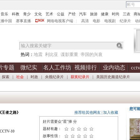
音乐
科教
青少
文化
艺术
公益
产经
汽车
旅游
健康
时尚
三农
商
直播中国
赛事直播
网络电视客户端
|
高清
电影
电视剧
纪录片
动
热词：
地震
利比亚
谍影重重
帝国的兴衰
片专题
微纪实
名人工作坊
视频排行
业内动态
cc
探索
|
社会
|
时政
|
央视纪录片
|
获奖纪录片
|
美国历史频道纪录片
您可
《王者之路》
推荐给其他网友
|
加入收藏
好片需要众“星”捧
分
题材有趣：
CTV-10
故事性强：