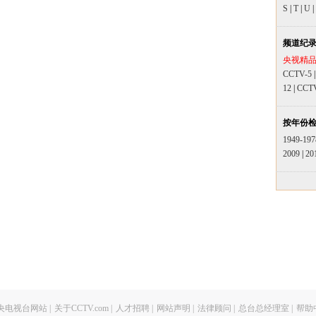
S
|
T
|
U
|
频道纪
央视精
CCTV-5
12
|
CCT
按年份
1949-197
2009
|
20
央电视台网站
|
关于CCTV.com
|
人才招聘
|
网站声明
|
法律顾问
|
总台总经理室
|
帮助