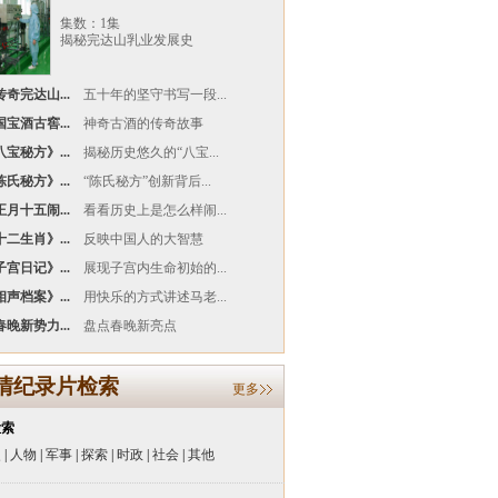
集数：1集
揭秘完达山乳业发展史
奇完达山...
五十年的坚守书写一段...
宝酒古窖...
神奇古酒的传奇故事
宝秘方》...
揭秘历史悠久的“八宝...
氏秘方》...
“陈氏秘方”创新背后...
月十五闹...
看看历史上是怎么样闹...
二生肖》...
反映中国人的大智慧
宫日记》...
展现子宫内生命初始的...
声档案》...
用快乐的方式讲述马老...
晚新势力...
盘点春晚新亮点
清纪录片检索
更多
检索
史
|
人物
|
军事
|
探索
|
时政
|
社会
|
其他