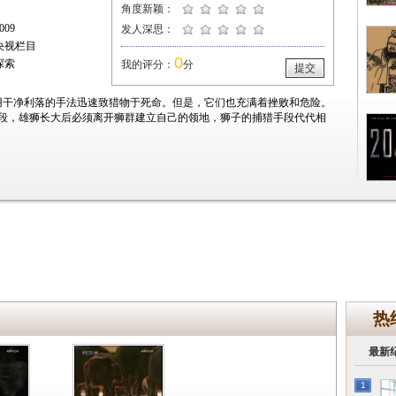
角度新颖：
09
发人深思：
央视栏目
0
探索
我的评分：
分
提交
用干净利落的手法迅速致猎物于死命。但是，它们也充满着挫败和危险。
段，雄狮长大后必须离开狮群建立自己的领地，狮子的捕猎手段代代相
热
最新
1