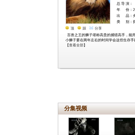
总 导 演：
年 份：20
出 品：
类 别：
顶
踩
分享
百兽之王的狮子堪称高贵的捕猎高手，能
小狮子要在两年左右的时间学会这些生存手
【
查看全部
】
分集视频