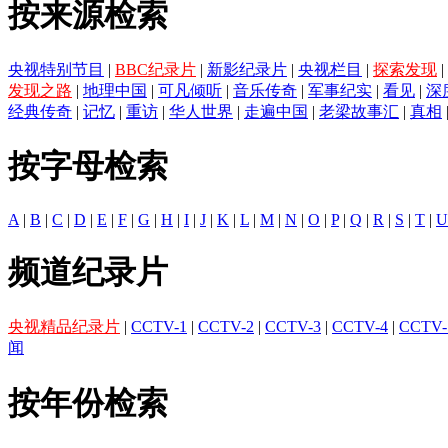
按来源检索
央视特别节目
|
BBC纪录片
|
新影纪录片
|
央视栏目
|
探索发现
|
发现之路
|
地理中国
|
可凡倾听
|
音乐传奇
|
军事纪实
|
看见
|
深
经典传奇
|
记忆
|
重访
|
华人世界
|
走遍中国
|
老梁故事汇
|
真相
按字母检索
A
|
B
|
C
|
D
|
E
|
F
|
G
|
H
|
I
|
J
|
K
|
L
|
M
|
N
|
O
|
P
|
Q
|
R
|
S
|
T
|
U
频道纪录片
央视精品纪录片
|
CCTV-1
|
CCTV-2
|
CCTV-3
|
CCTV-4
|
CCTV-
闻
按年份检索