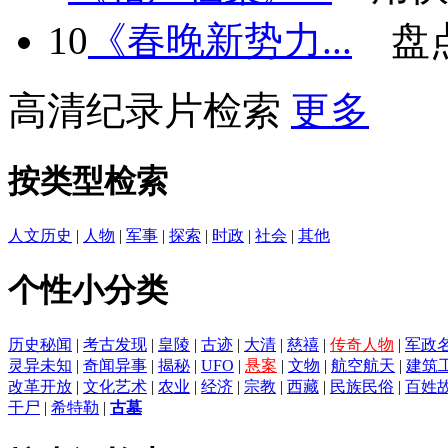
10
《春晚新势力...
盘
高清纪录片检索
更多
按类型检索
人文历史
|
人物
|
军事
|
探索
|
时政
|
社会
|
其他
个性小分类
历史秘闻
|
考古发现
|
皇陵
|
古迹
|
大清
|
慈禧
|
传奇人物
|
军政
灵异未知
|
奇闻异事
|
揭秘
|
UFO
|
悬案
|
文物
|
航空航天
|
建筑
改革开放
|
文化艺术
|
农业
|
经济
|
宗教
|
西藏
|
民族民俗
|
百姓
干尸
|
希特勒
|
古墓