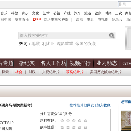
音乐
科教
青少
文化
艺术
公益
产经
汽车
旅游
健康
时尚
三农
商
直播中国
赛事直播
网络电视客户端
|
高清
电影
电视剧
纪录片
动
热词：
地震
利比亚
谍影重重
帝国的兴衰
片专题
微纪实
名人工作坊
视频排行
业内动态
cc
探索
|
社会
|
时政
|
央视纪录片
|
获奖纪录片
|
美国历史频道纪录片
您可
《铜奔马-铡美案新考》
推荐给其他网友
|
加入收藏
好片需要众“星”捧
分
题材有趣：
CTV-10
故事性强：
中国大陆