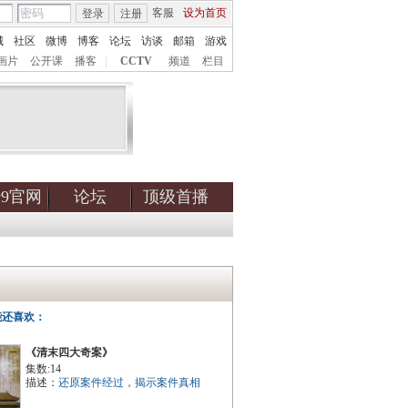
客服
设为首页
登录
注册
城
社区
微博
博客
论坛
访谈
邮箱
游戏
画片
公开课
播客
|
CCTV
频道
栏目
tv9官网
论坛
顶级首播
能还喜欢：
《清末四大奇案》
集数:14
描述：
还原案件经过，揭示案件真相