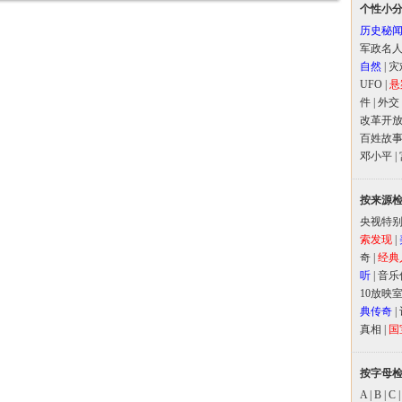
个性小
历史秘
军政名
自然
|
灾
UFO
|
悬
件
|
外交
改革开
百姓故
邓小平
|
按来源
央视特
索发现
|
奇
|
经典
听
|
音乐
10放映
典传奇
|
真相
|
国
按字母
A
|
B
|
C