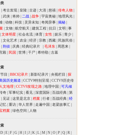
分类
闻
|
考古发现
|
皇陵
|
古迹
|
大清
|
慈禧
|
传奇人物
|
人
|
武侠
|
将帅
|
二战
|
战争
|
宇宙奥秘
|
地理风光
|
难
|
动物
|
科技
|
灵异未知
|
奇闻异事
|
揭秘
|
案
|
文物
|
航空航天
|
建筑工程
|
抗日
|
文明
|
事
|
文体明星
|
社会名流
|
体育
|
女性
|
娱乐
|
青少
|
放
|
文化艺术
|
农业
|
经济
|
宗教
|
西藏
|
民族民俗
|
事
|
刑侦
|
庆典
|
经典纪录片
|
毛泽东
|
周恩来
|
宫殿
|
民国
|
世博
|
干尸
|
希特勒
|
古墓
检索
别节目
|
BBC纪录片
|
新影纪录片
|
央视栏目
|
探
美国历史频道
|
CCTV9特别呈现
|
CCTV9历史传
人文地理
|
CCTV9发现之路
|
地理中国
|
可凡倾
传奇
|
军事纪实
|
看见
|
深度国际
|
百战经典
|
第
室
|
见证
|
这里是北京
|
档案
|
行者
|
百战经典
|
经
记忆
|
重访
|
华人世界
|
走遍中国
|
老梁故事汇
|
宝档案
|
绿色空间
|
人物
检索
|
D
|
E
|
F
|
G
|
H
|
I
|
J
|
K
|
L
|
M
|
N
|
O
|
P
|
Q
|
R
|