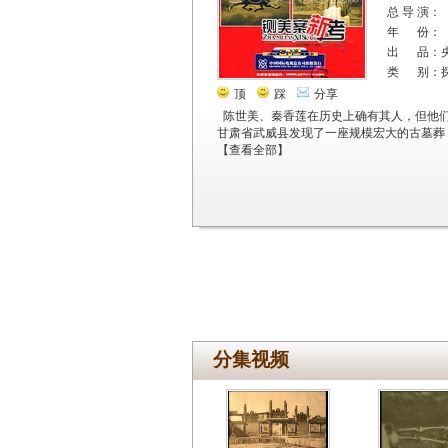
总 导 演：
年 份：
出 品：
类 别：
顶
踩
分享
陈世美、秦香莲在历史上确有其人，但他们
甘肃省武威县发现了一座规模宏大的古墓葬，
【
查看全部
】
分集视频