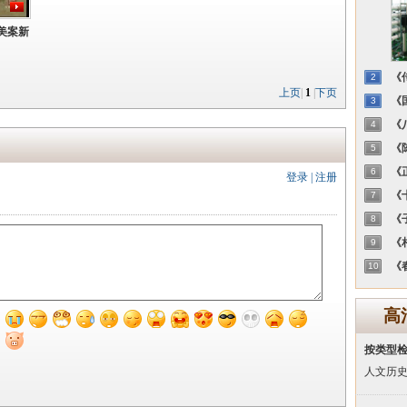
美案新
《传
2
上页
|
1
|
下页
《国
3
《八
4
《陈
5
《正
6
登录
|
注册
《十
7
《子
8
《相
9
《春
10
高
按类型
人文历