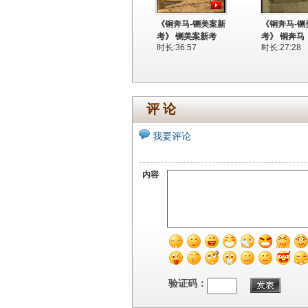
《铜奔马-铡美案新
《铜奔马-铡
考》 铡美案新考
考》 铜奔马
时长:36:57
时长:27:28
评 论
我要评论
内容
验证码：