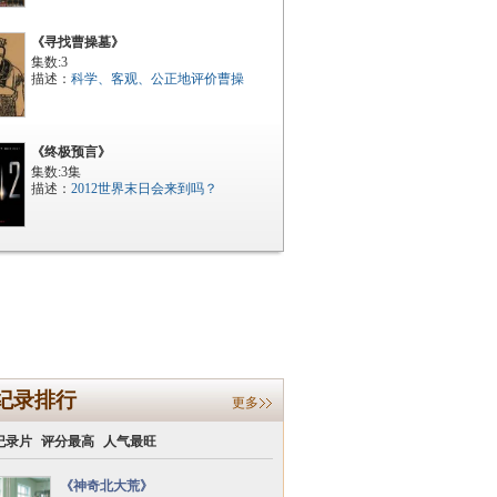
《寻找曹操墓》
集数:3
描述：
科学、客观、公正地评价曹操
《终极预言》
集数:3集
描述：
2012世界末日会来到吗？
纪录排行
更多
纪录片
评分最高
人气最旺
《神奇北大荒》