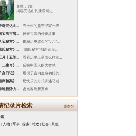
集数：1集
揭秘完达山乳业发展史
奇完达山...
五十年的坚守书写一段...
宝酒古窖...
神奇古酒的传奇故事
宝秘方》...
揭秘历史悠久的“八宝...
氏秘方》...
“陈氏秘方”创新背后...
月十五闹...
看看历史上是怎么样闹...
二生肖》...
反映中国人的大智慧
宫日记》...
展现子宫内生命初始的...
声档案》...
用快乐的方式讲述马老...
晚新势力...
盘点春晚新亮点
清纪录片检索
更多
检索
史
|
人物
|
军事
|
探索
|
时政
|
社会
|
其他