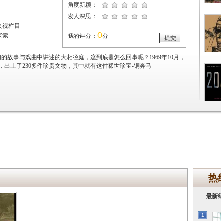
角度新颖：
发人深思：
央视栏目
0
探索
我的评分：
分
提交
的故事与戏曲中讲述的大相径庭，这到底是怎么回事呢？1969年10月，
出土了230多件珍贵文物，其中就有这件稀世珍宝-铜奔马
热
最新
1