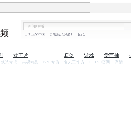
舌尖上的中国
央视精品纪录片
BBC
剧
动画片
纪录片
原创
游戏
爱西柚
获奖专场
央视精品
BBC专场
名人工作坊
CCTV9官网
高清