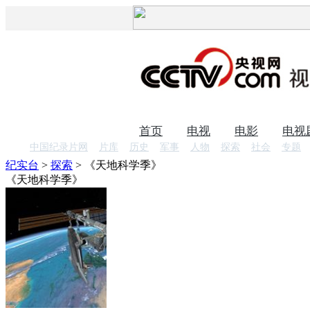
首页
电视
电影
电视
中国纪录片网
片库
历史
军事
人物
探索
社会
专题
纪实台
>
探索
>
《天地科学季》
《天地科学季》