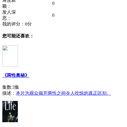
角度新
0
颖：
发人深
0
思：
我的评分：
0
分
您可能还喜欢：
《两性奥秘》
集数:3集
描述：
本片为观众揭开两性之间令人吃惊的真正区别。