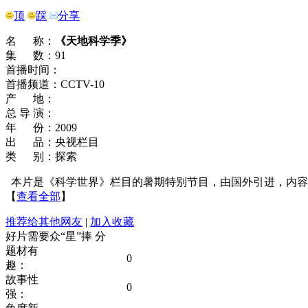
顶
踩
分享
名 称：
《天地科学季》
集 数：91
首播时间：
首播频道：CCTV-10
产 地：
总 导 演：
年 份：2009
出 品：央视栏目
类 别：探索
本片是《科学世界》栏目的暑期特别节目，由国外引进，内容涉
【
查看全部
】
推荐给其他网友
|
加入收藏
好片需要众“星”捧
分
题材有
0
趣：
故事性
0
强：