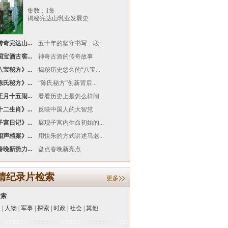
集数：1集
揭秘完达山乳业发展史
奇完达山...
五十年的坚守书写一段...
宝酒古窖...
神奇古酒的传奇故事
宝秘方》...
揭秘历史悠久的“八宝...
氏秘方》...
“陈氏秘方”创新背后...
月十五闹...
看看历史上是怎么样闹...
二生肖》...
反映中国人的大智慧
宫日记》...
展现子宫内生命初始的...
声档案》...
用快乐的方式讲述马老...
晚新势力...
盘点春晚新亮点
清纪录片检索
更多
检索
史
|
人物
|
军事
|
探索
|
时政
|
社会
|
其他