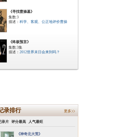
《寻找曹操墓》
集数:3
描述：
科学、客观、公正地评价曹操
《终极预言》
集数:3集
描述：
2012世界末日会来到吗？
纪录排行
更多
纪录片
评分最高
人气最旺
《神奇北大荒》