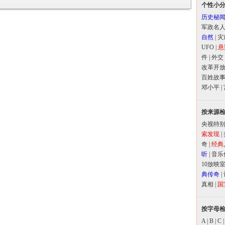
个性小
历史秘
军政名
自然
|
灾
UFO
|
悬
件
|
外交
改革开
百姓故
邓小平
|
按来源
央视特
索发现
|
奇
|
经典
听
|
音乐
10放映
典传奇
|
真相
|
国
按字母
A
|
B
|
C