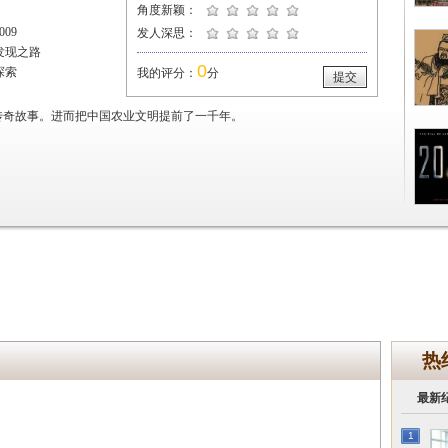
角度新颖：
09
发人深思：
发现之路
0
探索
我的评分：
分
提交
传奇故事。进而把中国农业文明提前了一千年。
热
最新
1