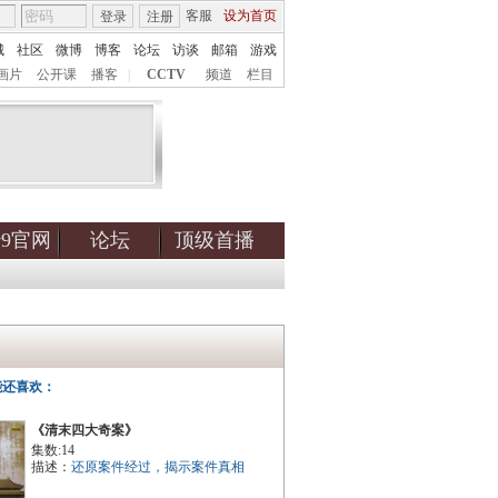
客服
设为首页
登录
注册
城
社区
微博
博客
论坛
访谈
邮箱
游戏
画片
公开课
播客
|
CCTV
频道
栏目
tv9官网
论坛
顶级首播
能还喜欢：
《清末四大奇案》
集数:14
描述：
还原案件经过，揭示案件真相