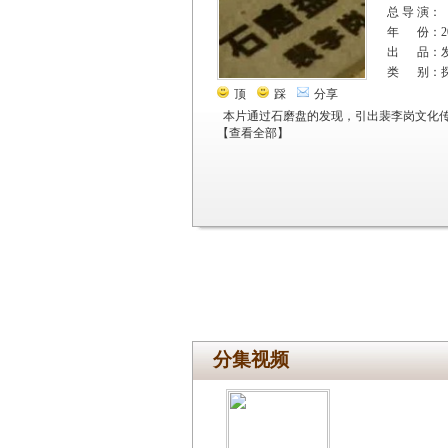
总 导 演：
年 份：20
出 品：
类 别：
顶
踩
分享
本片通过石磨盘的发现，引出裴李岗文化
【
查看全部
】
分集视频