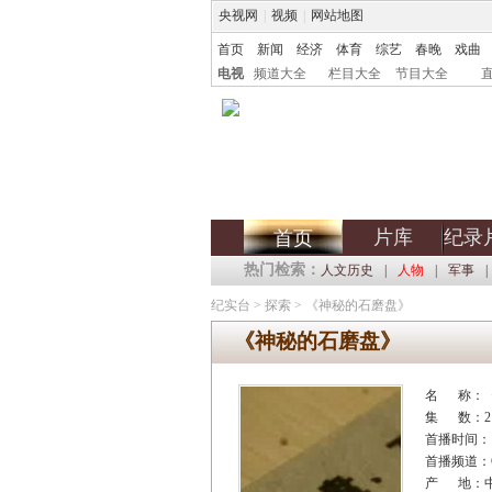
央视网
|
视频
|
网站地图
首页
新闻
经济
体育
综艺
春晚
戏曲
电视
频道大全
栏目大全
节目大全
片库
纪录
首页
热门检索：
人文历史
|
人物
|
军事
|
纪实台
>
探索
>
《神秘的石磨盘》
《神秘的石磨盘》
名 称：
集 数：2
首播时间：
首播频道：C
产 地：