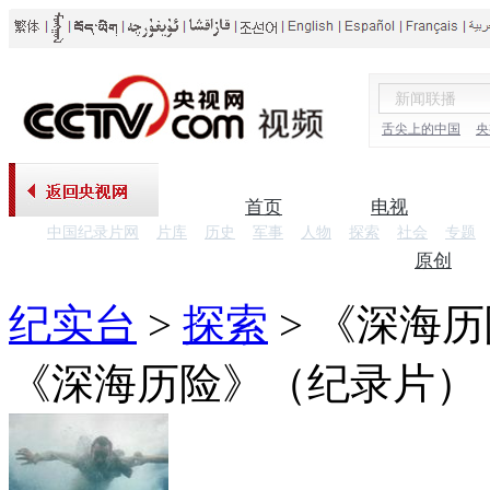
舌尖上的中国
央
首页
电视
中国纪录片网
片库
历史
军事
人物
探索
社会
专题
纪录片
原创
纪实台
>
探索
>
《深海历
《深海历险》（纪录片）