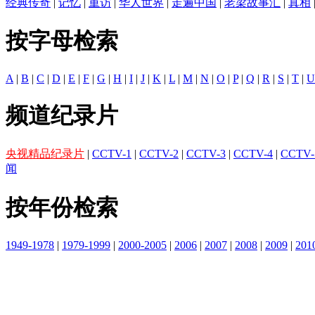
经典传奇
|
记忆
|
重访
|
华人世界
|
走遍中国
|
老梁故事汇
|
真相
按字母检索
A
|
B
|
C
|
D
|
E
|
F
|
G
|
H
|
I
|
J
|
K
|
L
|
M
|
N
|
O
|
P
|
Q
|
R
|
S
|
T
|
U
频道纪录片
央视精品纪录片
|
CCTV-1
|
CCTV-2
|
CCTV-3
|
CCTV-4
|
CCTV-
闻
按年份检索
1949-1978
|
1979-1999
|
2000-2005
|
2006
|
2007
|
2008
|
2009
|
201