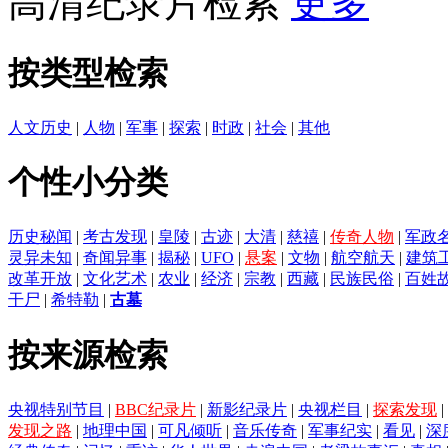
高清纪录片检索
更多
按类型检索
人文历史
|
人物
|
军事
|
探索
|
时政
|
社会
|
其他
个性小分类
历史秘闻
|
考古发现
|
皇陵
|
古迹
|
大清
|
慈禧
|
传奇人物
|
军政
灵异未知
|
奇闻异事
|
揭秘
|
UFO
|
悬案
|
文物
|
航空航天
|
建筑
改革开放
|
文化艺术
|
农业
|
经济
|
宗教
|
西藏
|
民族民俗
|
百姓
干尸
|
希特勒
|
古墓
按来源检索
央视特别节目
|
BBC纪录片
|
新影纪录片
|
央视栏目
|
探索发现
|
发现之路
|
地理中国
|
可凡倾听
|
音乐传奇
|
军事纪实
|
看见
|
深