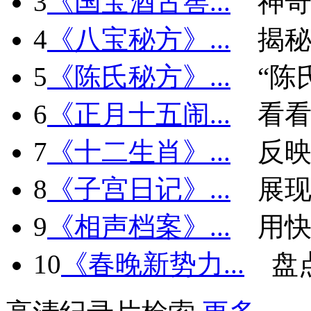
3
《国宝酒古窖...
神
4
《八宝秘方》...
揭秘
5
《陈氏秘方》...
“陈
6
《正月十五闹...
看看
7
《十二生肖》...
反
8
《子宫日记》...
展现
9
《相声档案》...
用快
10
《春晚新势力...
盘