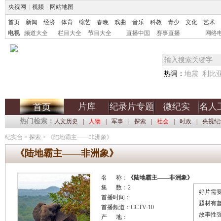
央视网
|
视频
|
网站地图
首页
新闻
经济
体育
综艺
春晚
戏曲
音乐
科教
青少
文化
艺术
电视
频道大全
栏目大全
节目大全
直播中国
赛事直播
网络
热词：
地震
利比
片库
纪录片专题
微纪实
名人
首页
热门检索：
人文历史
|
人物
|
军事
|
探索
|
社会
|
时政
|
央视纪
纪实台
>
探索
>
《陆地霸主――非洲象》
《陆地霸主――非洲象》
名 称：
《陆地霸主――非洲象》
集 数：2
好片需要
首播时间：
题材有
首播频道：CCTV-10
故事性
产 地：