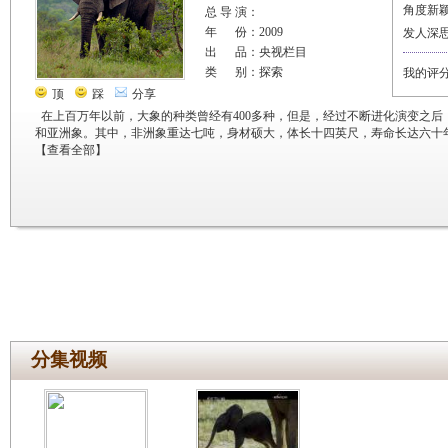
角度新
总 导 演：
年 份：2009
发人深
出 品：央视栏目
类 别：探索
我的评
顶
踩
分享
在上百万年以前，大象的种类曾经有400多种，但是，经过不断进化演变之
和亚洲象。其中，非洲象重达七吨，身材硕大，体长十四英尺，寿命长达六十
【
查看全部
】
分集视频