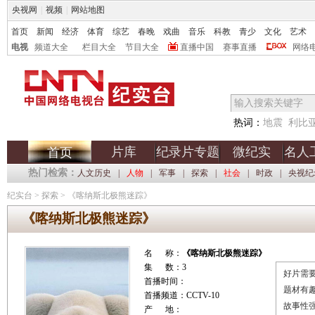
央视网
|
视频
|
网站地图
首页
新闻
经济
体育
综艺
春晚
戏曲
音乐
科教
青少
文化
艺术
电视
频道大全
栏目大全
节目大全
直播中国
赛事直播
网络
热词：
地震
利比
片库
纪录片专题
微纪实
名人
首页
热门检索：
人文历史
|
人物
|
军事
|
探索
|
社会
|
时政
|
央视纪
纪实台
>
探索
>
《喀纳斯北极熊迷踪》
《喀纳斯北极熊迷踪》
名 称：
《喀纳斯北极熊迷踪》
集 数：3
好片需要
首播时间：
题材有
首播频道：CCTV-10
故事性
产 地：