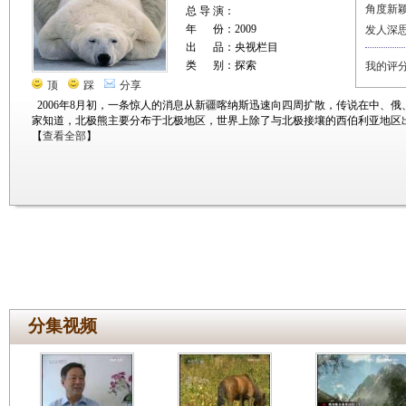
角度新
总 导 演：
年 份：2009
发人深
出 品：央视栏目
类 别：探索
我的评
顶
踩
分享
2006年8月初，一条惊人的消息从新疆喀纳斯迅速向四周扩散，传说在中、
家知道，北极熊主要分布于北极地区，世界上除了与北极接壤的西伯利亚地区
【
查看全部
】
分集视频