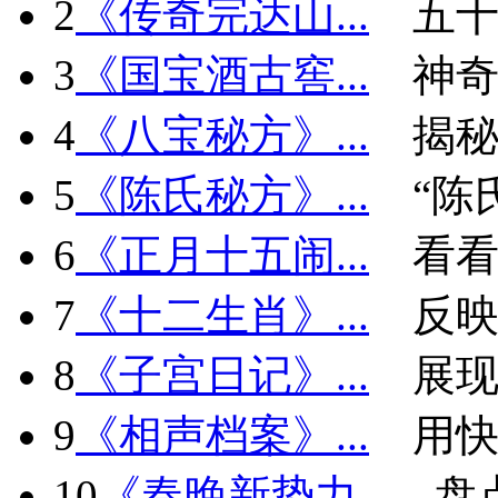
2
《传奇完达山...
五十
3
《国宝酒古窖...
神
4
《八宝秘方》...
揭秘
5
《陈氏秘方》...
“陈
6
《正月十五闹...
看看
7
《十二生肖》...
反
8
《子宫日记》...
展现
9
《相声档案》...
用快
10
《春晚新势力...
盘