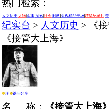
热门检索：
人文历史
|
人物
|
军事
|
探索
|
社会
|
时政
|
央视精品专场
|
获奖纪录片
|
美
纪实台
>
人文历史
>
《接
《接管大上海》
顶
踩
分享
名 称：
《接管大上海