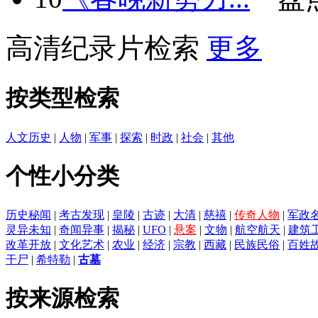
高清纪录片检索
更多
按类型检索
人文历史
|
人物
|
军事
|
探索
|
时政
|
社会
|
其他
个性小分类
历史秘闻
|
考古发现
|
皇陵
|
古迹
|
大清
|
慈禧
|
传奇人物
|
军政
灵异未知
|
奇闻异事
|
揭秘
|
UFO
|
悬案
|
文物
|
航空航天
|
建筑
改革开放
|
文化艺术
|
农业
|
经济
|
宗教
|
西藏
|
民族民俗
|
百姓
干尸
|
希特勒
|
古墓
按来源检索