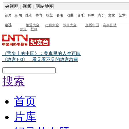
央视网
|
视频
|
网站地图
首页
新闻
经济
体育
综艺
春晚
戏曲
音乐
科教
青少
文化
艺术
电视
频道大全
栏目大全
节目大全
直播中国
赛事直播
频道
栏目
《舌尖上的中国》：美食里的人生百味
《故宫100》：看见看不见的故宫故事
搜索
首页
片库