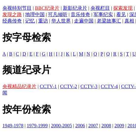
央视特别节目
|
BBC纪录片
|
新影纪录片
|
央视栏目
|
探索发现
|
发现之路
|
地理中国
|
可凡倾听
|
音乐传奇
|
军事纪实
|
看见
|
深
经典传奇
|
记忆
|
重访
|
华人世界
|
走遍中国
|
老梁故事汇
|
真相
按字母检索
A
|
B
|
C
|
D
|
E
|
F
|
G
|
H
|
I
|
J
|
K
|
L
|
M
|
N
|
O
|
P
|
Q
|
R
|
S
|
T
|
U
频道纪录片
央视精品纪录片
|
CCTV-1
|
CCTV-2
|
CCTV-3
|
CCTV-4
|
CCTV-
闻
按年份检索
1949-1978
|
1979-1999
|
2000-2005
|
2006
|
2007
|
2008
|
2009
|
201