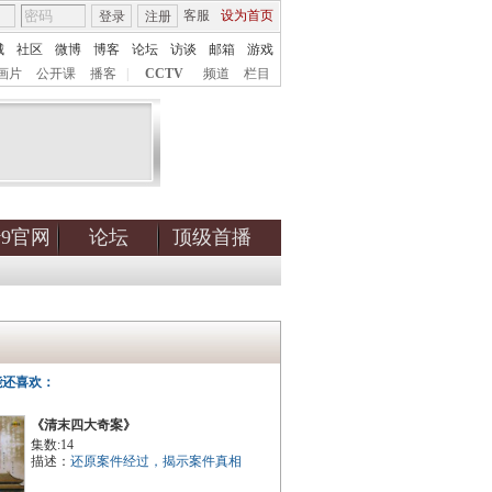
客服
设为首页
登录
注册
城
社区
微博
博客
论坛
访谈
邮箱
游戏
画片
公开课
播客
|
CCTV
频道
栏目
tv9官网
论坛
顶级首播
能还喜欢：
《清末四大奇案》
集数:14
描述：
还原案件经过，揭示案件真相