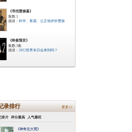
《寻找曹操墓》
集数:3
描述：
科学、客观、公正地评价曹操
《终极预言》
集数:3集
描述：
2012世界末日会来到吗？
纪录排行
更多
纪录片
评分最高
人气最旺
《神奇北大荒》