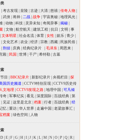
分类
闻
|
考古发现
|
皇陵
|
古迹
|
大清
|
慈禧
|
传奇人物
|
人
|
武侠
|
将帅
|
二战
|
战争
|
宇宙奥秘
|
地理风光
|
难
|
动物
|
科技
|
灵异未知
|
奇闻异事
|
揭秘
|
案
|
文物
|
航空航天
|
建筑工程
|
抗日
|
文明
|
事
|
文体明星
|
社会名流
|
体育
|
女性
|
娱乐
|
青少
|
放
|
文化艺术
|
农业
|
经济
|
宗教
|
西藏
|
民族民俗
|
事
|
刑侦
|
庆典
|
经典纪录片
|
毛泽东
|
周恩来
|
宫殿
|
民国
|
世博
|
干尸
|
希特勒
|
古墓
检索
别节目
|
BBC纪录片
|
新影纪录片
|
央视栏目
|
探
美国历史频道
|
CCTV9特别呈现
|
CCTV9历史传
人文地理
|
CCTV9发现之路
|
地理中国
|
可凡倾
传奇
|
军事纪实
|
看见
|
深度国际
|
百战经典
|
第
室
|
见证
|
这里是北京
|
档案
|
行者
|
百战经典
|
经
记忆
|
重访
|
华人世界
|
走遍中国
|
老梁故事汇
|
宝档案
|
绿色空间
|
人物
检索
|
D
|
E
|
F
|
G
|
H
|
I
|
J
|
K
|
L
|
M
|
N
|
O
|
P
|
Q
|
R
|