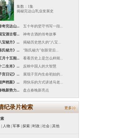
集数：1集
揭秘完达山乳业发展史
奇完达山...
五十年的坚守书写一段...
宝酒古窖...
神奇古酒的传奇故事
宝秘方》...
揭秘历史悠久的“八宝...
氏秘方》...
“陈氏秘方”创新背后...
月十五闹...
看看历史上是怎么样闹...
二生肖》...
反映中国人的大智慧
宫日记》...
展现子宫内生命初始的...
声档案》...
用快乐的方式讲述马老...
晚新势力...
盘点春晚新亮点
清纪录片检索
更多
检索
史
|
人物
|
军事
|
探索
|
时政
|
社会
|
其他