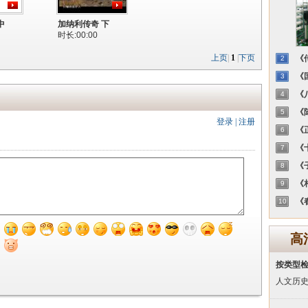
中
加纳利传奇 下
时长:00:00
上页
|
1
|
下页
《传
2
《国
3
《八
4
《陈
5
登录
|
注册
《正
6
《十
7
《子
8
《相
9
《春
10
高
按类型
人文历