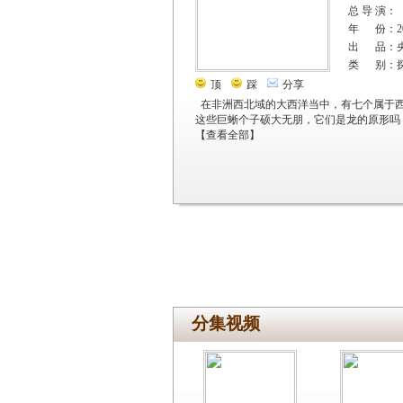
总 导 演：
年 份：20
出 品：
类 别：
顶
踩
分享
在非洲西北域的大西洋当中，有七个属于
这些巨蜥个子硕大无朋，它们是龙的原形吗
【
查看全部
】
分集视频