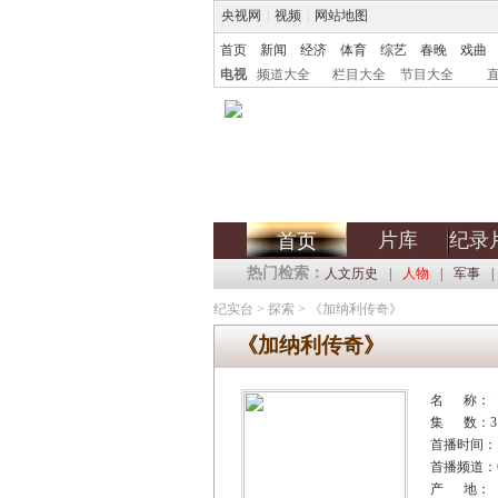
央视网
|
视频
|
网站地图
首页
新闻
经济
体育
综艺
春晚
戏曲
电视
频道大全
栏目大全
节目大全
片库
纪录
首页
热门检索：
人文历史
|
人物
|
军事
|
纪实台
>
探索
>
《加纳利传奇》
《加纳利传奇》
名 称：
集 数：3
首播时间：
首播频道：C
产 地：