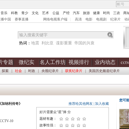
音乐
科教
青少
文化
艺术
公益
产经
汽车
旅游
健康
时尚
三农
商
直播中国
赛事直播
网络电视客户端
|
高清
电影
电视剧
纪录片
动
热词：
地震
利比亚
谍影重重
帝国的兴衰
片专题
微纪实
名人工作坊
视频排行
业内动态
cc
探索
|
社会
|
时政
|
央视纪录片
|
获奖纪录片
|
美国历史频道纪录片
您可
《加纳利传奇》
推荐给其他网友
|
加入收藏
好片需要众“星”捧
分
题材有趣：
CTV-10
故事性强：