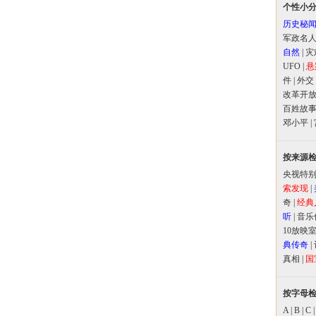
个性小
历史秘
军政名
自然
|
灾
UFO
|
悬
件
|
外交
改革开
百姓故
邓小平
|
按来源
央视特
索发现
|
奇
|
经典
听
|
音乐
10放映
典传奇
|
真相
|
国
按字母
A
|
B
|
C