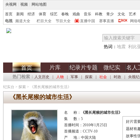
央视网
|
视频
|
网站地图
首页
新闻
经济
体育
综艺
春晚
戏曲
音乐
科教
青少
文化
艺术
电视
频道大全
栏目大全
节目大全
直播中国
赛事直播
网络
热词：
地震
利比
片库
纪录片专题
微纪实
名人
首页
热门检索：
人文历史
|
人物
|
军事
|
探索
|
社会
|
时政
|
央视纪
纪实台
>
探索
>
《黑长尾猴的城市生活》
《黑长尾猴的城市生活》
名 称：
《黑长尾猴的城市生活》
集 数：5
好片需要
首播时间：2010年1月25日
题材有
首播频道：CCTV-10
故事性
产 地：中国大陆