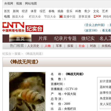
央视网
|
视频
|
网站地图
首页
新闻
经济
体育
综艺
春晚
戏曲
音乐
科教
青少
文化
艺术
电视
频道大全
栏目大全
节目大全
直播中国
赛事直播
网络
《舌尖上的中国》：
《故宫100》：看见
片库
纪录片专题
微纪实
名人
首页
热门检索：
人文历史
|
人物
|
军事
|
探索
|
社会
|
时政
|
央视精
纪实台
>
探索
>
《蜂战无间道》
《蜂战无间道》
名 称：
《蜂战无间道》
集 数：1
好片需要
首播时间：
题材有
首播频道：CCTV-10
故事性
产 地：中国大陆
角度新
总 导 演：
年 份：2009
发人深
出 品：央视栏目