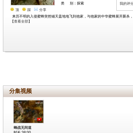
类 别：探索
我的评
顶
踩
分享
来历不明的入侵蜜蜂突然铺天盖地地飞到他家，与他家的中华蜜蜂展开厮杀
【
查看全部
】
分集视频
蜂战无间道
时长:38:00