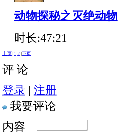
动物探秘之灭绝动物
时长:47:21
上页
|
1
2
|
下页
评 论
登录
|
注册
我要评论
内容