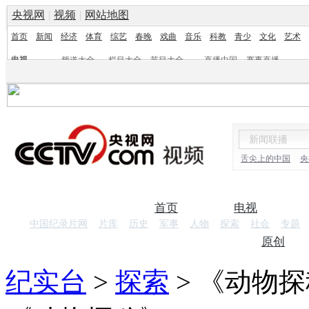
央视网
|
视频
|
网站地图
首页
新闻
经济
体育
综艺
春晚
戏曲
音乐
科教
青少
文化
艺术
电视
频道大全
栏目大全
节目大全
直播中国
赛事直播
频道
栏目
舌尖上的中国
央
首页
电视
中国纪录片网
片库
历史
军事
人物
探索
社会
专题
纪录片
原创
纪实台
>
探索
>
《动物探