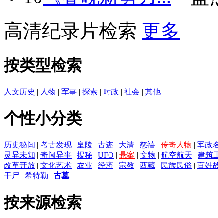
高清纪录片检索
更多
按类型检索
人文历史
|
人物
|
军事
|
探索
|
时政
|
社会
|
其他
个性小分类
历史秘闻
|
考古发现
|
皇陵
|
古迹
|
大清
|
慈禧
|
传奇人物
|
军政
灵异未知
|
奇闻异事
|
揭秘
|
UFO
|
悬案
|
文物
|
航空航天
|
建筑
改革开放
|
文化艺术
|
农业
|
经济
|
宗教
|
西藏
|
民族民俗
|
百姓
干尸
|
希特勒
|
古墓
按来源检索