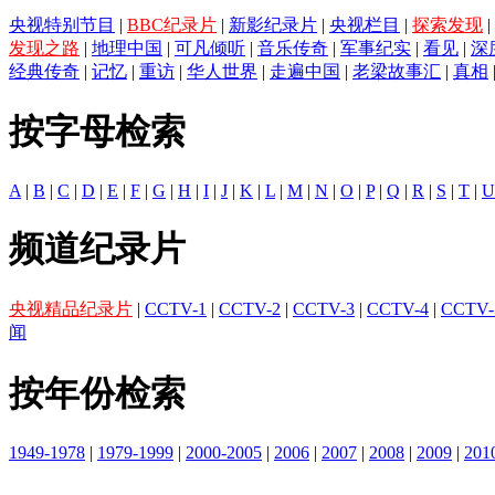
央视特别节目
|
BBC纪录片
|
新影纪录片
|
央视栏目
|
探索发现
|
发现之路
|
地理中国
|
可凡倾听
|
音乐传奇
|
军事纪实
|
看见
|
深
经典传奇
|
记忆
|
重访
|
华人世界
|
走遍中国
|
老梁故事汇
|
真相
按字母检索
A
|
B
|
C
|
D
|
E
|
F
|
G
|
H
|
I
|
J
|
K
|
L
|
M
|
N
|
O
|
P
|
Q
|
R
|
S
|
T
|
U
频道纪录片
央视精品纪录片
|
CCTV-1
|
CCTV-2
|
CCTV-3
|
CCTV-4
|
CCTV-
闻
按年份检索
1949-1978
|
1979-1999
|
2000-2005
|
2006
|
2007
|
2008
|
2009
|
201