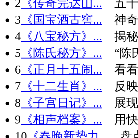
2
《传奇完达山...
五十
3
《国宝酒古窖...
神
4
《八宝秘方》...
揭秘
5
《陈氏秘方》...
“陈
6
《正月十五闹...
看看
7
《十二生肖》...
反
8
《子宫日记》...
展现
9
《相声档案》...
用快
10
《春晚新势力...
盘