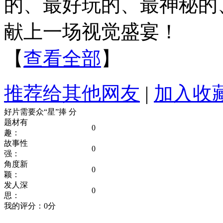
的、最好玩的、最神秘的
献上一场视觉盛宴！
【
查看全部
】
推荐给其他网友
|
加入收
好片需要众“星”捧
分
题材有
0
趣：
故事性
0
强：
角度新
0
颖：
发人深
0
思：
我的评分：
0
分