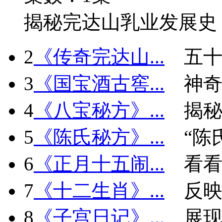
揭秘完达山乳业发展史
2
《传奇完达山...
五十
3
《国宝酒古窖...
神
4
《八宝秘方》...
揭秘
5
《陈氏秘方》...
“陈
6
《正月十五闹...
看看
7
《十二生肖》...
反
8
《子宫日记》...
展现