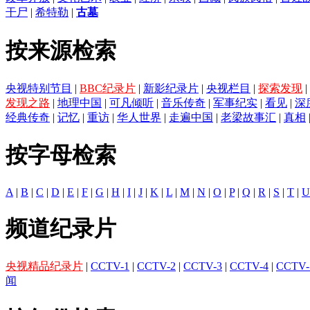
干尸
|
希特勒
|
古墓
按来源检索
央视特别节目
|
BBC纪录片
|
新影纪录片
|
央视栏目
|
探索发现
|
发现之路
|
地理中国
|
可凡倾听
|
音乐传奇
|
军事纪实
|
看见
|
深
经典传奇
|
记忆
|
重访
|
华人世界
|
走遍中国
|
老梁故事汇
|
真相
按字母检索
A
|
B
|
C
|
D
|
E
|
F
|
G
|
H
|
I
|
J
|
K
|
L
|
M
|
N
|
O
|
P
|
Q
|
R
|
S
|
T
|
U
频道纪录片
央视精品纪录片
|
CCTV-1
|
CCTV-2
|
CCTV-3
|
CCTV-4
|
CCTV-
闻