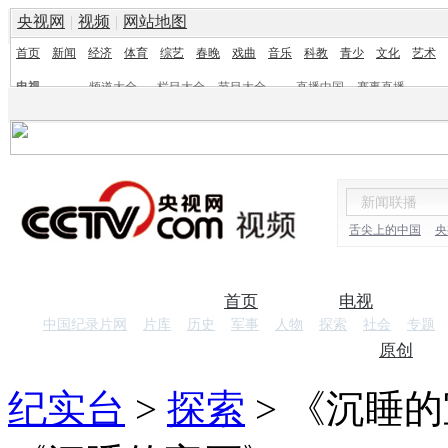
央视网
|
视频
|
网站地图
首页
新闻
经济
体育
综艺
春晚
戏曲
音乐
科教
青少
文化
艺术
电视
频道大全
栏目大全
节目大全
直播中国
赛事直播
频道
栏目
舌尖上的中国
央
首页
电视
中国纪录片网
片库
历史
军事
人物
探索
社会
专题
纪录片
原创
纪实台
>
探索
>
《沉睡的