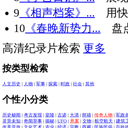
9
《相声档案》...
用快
10
《春晚新势力...
盘
高清纪录片检索
更多
按类型检索
人文历史
|
人物
|
军事
|
探索
|
时政
|
社会
|
其他
个性小分类
历史秘闻
|
考古发现
|
皇陵
|
古迹
|
大清
|
慈禧
|
传奇人物
|
军政
灵异未知
|
奇闻异事
|
揭秘
|
UFO
|
悬案
|
文物
|
航空航天
|
建筑
改革开放
|
文化艺术
|
农业
|
经济
|
宗教
|
西藏
|
民族民俗
|
百姓