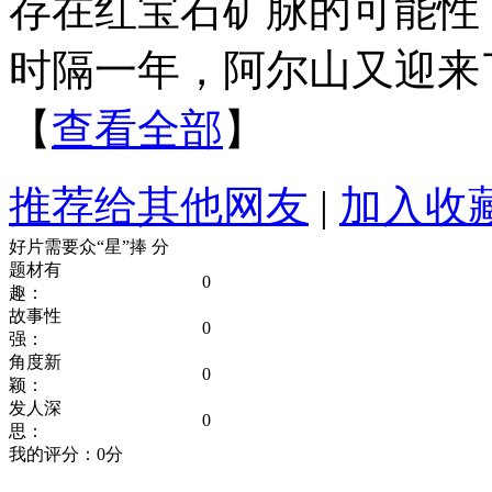
存在红宝石矿脉的可能性
时隔一年，阿尔山又迎来
【
查看全部
】
推荐给其他网友
|
加入收
好片需要众“星”捧
分
题材有
0
趣：
故事性
0
强：
角度新
0
颖：
发人深
0
思：
我的评分：
0
分