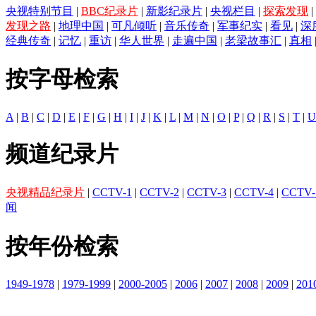
央视特别节目
|
BBC纪录片
|
新影纪录片
|
央视栏目
|
探索发现
|
发现之路
|
地理中国
|
可凡倾听
|
音乐传奇
|
军事纪实
|
看见
|
深
经典传奇
|
记忆
|
重访
|
华人世界
|
走遍中国
|
老梁故事汇
|
真相
按字母检索
A
|
B
|
C
|
D
|
E
|
F
|
G
|
H
|
I
|
J
|
K
|
L
|
M
|
N
|
O
|
P
|
Q
|
R
|
S
|
T
|
U
频道纪录片
央视精品纪录片
|
CCTV-1
|
CCTV-2
|
CCTV-3
|
CCTV-4
|
CCTV-
闻
按年份检索
1949-1978
|
1979-1999
|
2000-2005
|
2006
|
2007
|
2008
|
2009
|
201