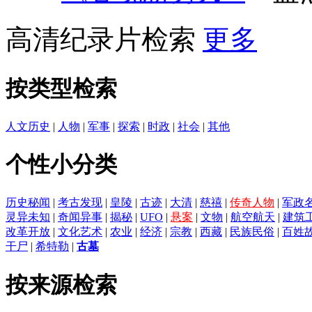
高清纪录片检索
更多
按类型检索
人文历史
|
人物
|
军事
|
探索
|
时政
|
社会
|
其他
个性小分类
历史秘闻
|
考古发现
|
皇陵
|
古迹
|
大清
|
慈禧
|
传奇人物
|
军政
灵异未知
|
奇闻异事
|
揭秘
|
UFO
|
悬案
|
文物
|
航空航天
|
建筑
改革开放
|
文化艺术
|
农业
|
经济
|
宗教
|
西藏
|
民族民俗
|
百姓
干尸
|
希特勒
|
古墓
按来源检索