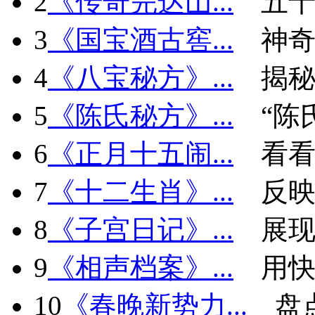
2
《传奇完达山...
五十
3
《国宝酒古窖...
神
4
《八宝秘方》...
揭秘
5
《陈氏秘方》...
“陈
6
《正月十五闹...
看看
7
《十二生肖》...
反
8
《子宫日记》...
展现
9
《相声档案》...
用快
10
《春晚新势力...
盘