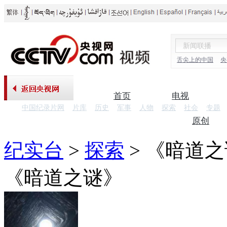
舌尖上的中国
央
首页
电视
中国纪录片网
片库
历史
军事
人物
探索
社会
专题
纪录片
原创
纪实台
>
探索
>
《暗道之
《暗道之谜》