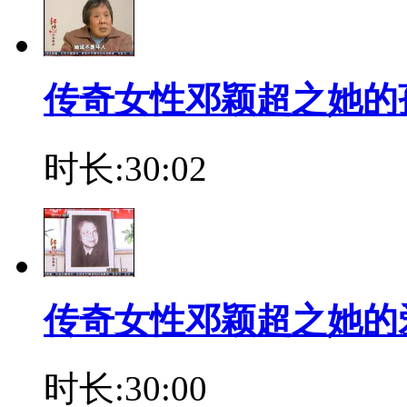
传奇女性邓颖超之她的
时长:30:02
传奇女性邓颖超之她的
时长:30:00