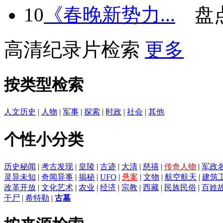
10
《春晚新势力...
盘
高清纪录片检索
更多
按类型检索
人文历史
|
人物
|
军事
|
探索
|
时政
|
社会
|
其他
个性小分类
历史秘闻
|
考古发现
|
皇陵
|
古迹
|
大清
|
慈禧
|
传奇人物
|
军政
灵异未知
|
奇闻异事
|
揭秘
|
UFO
|
悬案
|
文物
|
航空航天
|
建筑
改革开放
|
文化艺术
|
农业
|
经济
|
宗教
|
西藏
|
民族民俗
|
百姓
干尸
|
希特勒
|
古墓