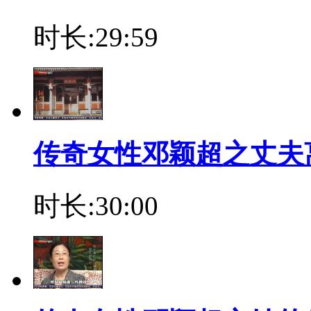
时长:29:59
传奇女性邓颖超之丈夫
时长:30:00