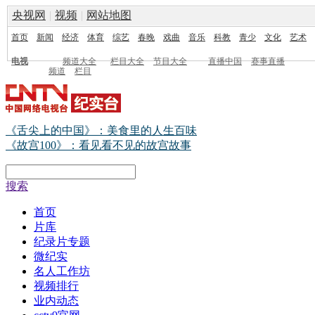
央视网
|
视频
|
网站地图
首页
新闻
经济
体育
综艺
春晚
戏曲
音乐
科教
青少
文化
艺术
电视
频道大全
栏目大全
节目大全
直播中国
赛事直播
频道
栏目
《舌尖上的中国》：美食里的人生百味
《故宫100》：看见看不见的故宫故事
搜索
首页
片库
纪录片专题
微纪实
名人工作坊
视频排行
业内动态