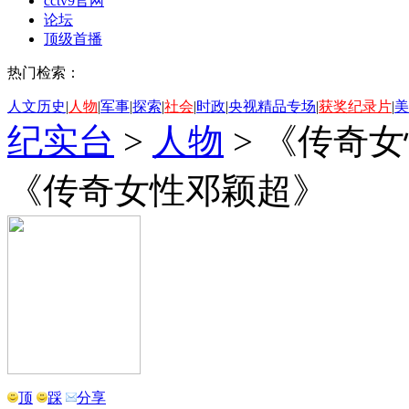
cctv9官网
论坛
顶级首播
热门检索：
人文历史
|
人物
|
军事
|
探索
|
社会
|
时政
|
央视精品专场
|
获奖纪录片
|
美
纪实台
>
人物
>
《传奇女
《传奇女性邓颖超》
顶
踩
分享