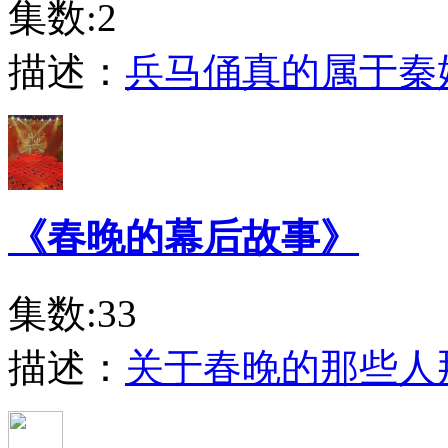
集数:2
描述：
兵马俑真的属于秦
《春晚的幕后故事》
集数:33
描述：
关于春晚的那些人