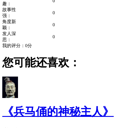
0
趣：
故事性
0
强：
角度新
0
颖：
发人深
0
思：
我的评分：
0
分
您可能还喜欢：
《兵马俑的神秘主人》